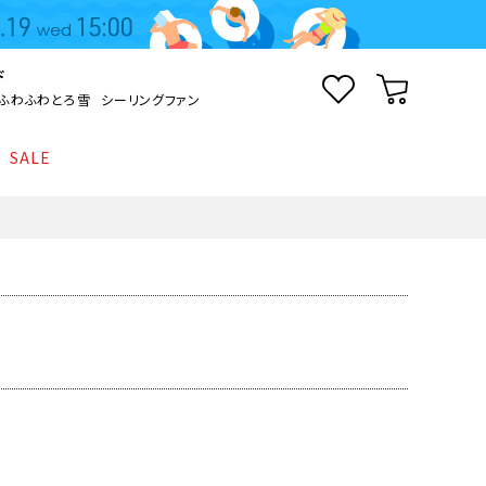
ド
ふわふわとろ雪
シーリングファン
SALE
照明
て
Kamome
返品・交換について
シーリングライト
シーリングファンライト
とろ雪かき氷器
ポイントについて
LED電球・LED直管・
ペンダントライト
ついて
sokomo
商品価格等の表示について
デスクライト
AV機器
テレビ
ディスプレイ