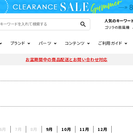
人気のキーワー
search
ゴリラの扇風機
ブランド
パーツ
コンテンツ
ご利用ガイド
家電
ook
連
ア掲載情報
お支払いについて
CIRCULIGHT
照明関連
注文確認メールの未着につい
お盆期間中の商品配送とお問い合わせ対応
扇風機
サーキュレーター
LE
後のキャンセルについて
LuminousLED
会員登録について
加湿器・空気清浄機
ディフューザー
ラッピング・熨斗について
まるでカメレオンシリーズ
日本国外への転送サービスに
暖房機
掃除機
調理家電
生活家電
6月
7月
8月
9月
10月
11月
12月