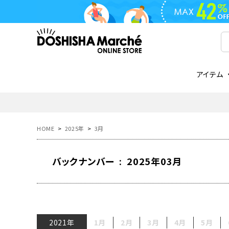
アイテム
ライフスタイル
ゴリラシリーズ
ライフスタイル関連
お知らせ
ご注文の流れ
everc
家電関
メディ
送料と
フライパン
鍋
オンドゾーン
領収書について
COREL
ご注文
HOME
2025年
3月
着脱式
調理器具
AVISTA
商品レビューについて
ORION
ギフト
フライパン・鍋
バックナンバー : 2025年03月
ボトル
タンブラー・マグカップ
coocaa
LUMEA
かき氷器
酒用品
2021年
1月
2月
3月
4月
5月