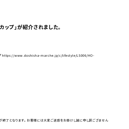
グカップ」が紹介されました。
.doshisha-marche.jp/c/lifestyle/LS006/HO-
が終了となります。 お客様には大変ご迷惑をお掛けし誠に申し訳ござません