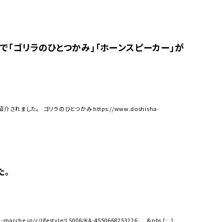
売)で「ゴリラのひとつかみ」「ホーンスピーカー」が
れました。 ゴリラのひとつかみ https://www.doshisha-
た。
jp/c/lifestyle/LS006/KA-4550668253226 &nbs […]