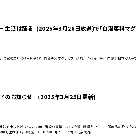
ー 生活は踊る』(2025年3月26日放送)で「白湯専科マ
025年3月26日放送)で「白湯専科マグカップ」が紹介されました。 白湯専科マグカップ https://www
のお知らせ (2025年3月25日更新)
御礼を申し上げます。 この度、諸般の事情により、衣類・靴類を中心に一部商品の取り扱い
し上げます。 <終売日> 2025年3月28日15時 <対象商品 […]