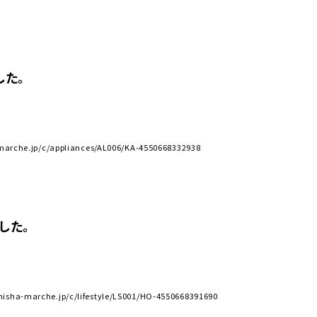
した。
p/c/appliances/AL006/KA-4550668332938
した。
che.jp/c/lifestyle/LS001/HO-4550668391690