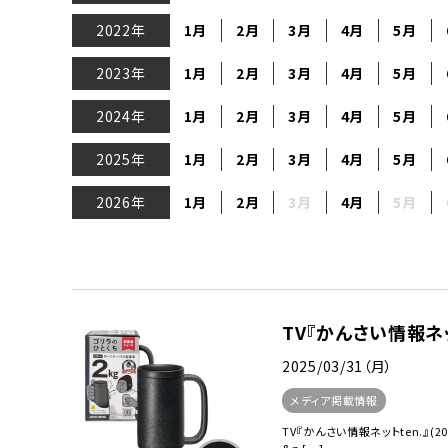
流しそうめん器
寝具
2022年
1月
2月
3月
4月
5月
クールケア用品
2023年
1月
2月
3月
4月
5月
2024年
1月
2月
3月
4月
5月
2025年
1月
2月
3月
4月
5月
2026年
1月
2月
3月
4月
5月
TV『かんさい情報ネッ
2025/03/31（月）
メディア掲載情報
TV『かんさい情報ネットten.』(202
&n […]