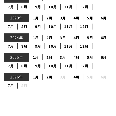
7月
8月
9月
10月
11月
12月
2023年
1月
2月
3月
4月
5月
6月
7月
8月
9月
10月
11月
12月
2024年
1月
2月
3月
4月
5月
6月
7月
8月
9月
10月
11月
12月
2025年
1月
2月
3月
4月
5月
6月
7月
8月
9月
10月
11月
12月
2026年
1月
2月
3月
4月
5月
6月
7月
8月