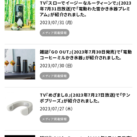
TV『スローでイージーなルーティーンで』(2023
年7月31日放送)で「電動わた雪かき氷器プレミ
アム」が紹介されました。
2023/07/31（月）
メディア掲載情報
雑誌『GO OUT』(2023年7月30日発売)で「電動
コーヒーミルかき氷器」が紹介されました。
2023/07/30（日）
メディア掲載情報
TV『めざまし８』(2023年7月27日放送)で「テン
ポブリーズ」が紹介されました。
2023/07/27（木）
メディア掲載情報