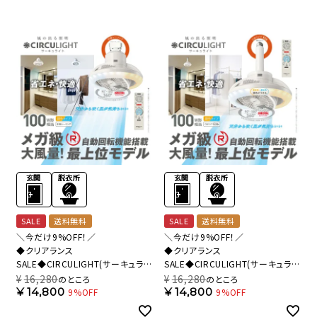
SALE
送料無料
SALE
送料無料
＼今だけ9%OFF！／
＼今だけ9%OFF！／
◆クリアランス
◆クリアランス
SALE◆CIRCULIGHT(サーキュライ
SALE◆CIRCULIGHT(サーキュライ
ト) メガRシリーズ 回転機能 引掛け
ト) メガRシリーズ 回転機能 E26モ
¥
16,280
¥
16,280
のところ
のところ
モデル DSLH10RCWH 【SH】
デル DSLS10RCWH 【SH】
¥
14,800
¥
14,800
9%OFF
9%OFF