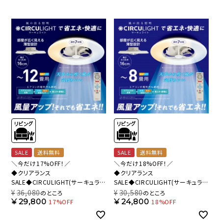
SALE
送料無料
SALE
送料無料
＼今だけ17%OFF！／
＼今だけ18%OFF！／
◆クリアランス
◆クリアランス
SALE◆CIRCULIGHT(サーキュライ
SALE◆CIRCULIGHT(サーキュライ
ト) シーリングシリーズ 12畳タイプ
ト) シーリングシリーズ 8畳タイプ
¥
36,080
¥
30,580
のところ
のところ
DCC-A12CM 【SH】
DCC-A08CM 【SH】
¥
29,800
¥
24,800
17%OFF
18%OFF