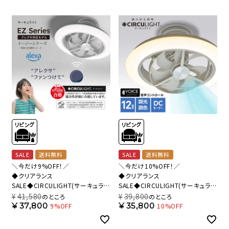
SALE
送料無料
SALE
送料無料
＼今だけ9%OFF！／
＼今だけ10%OFF！／
◆クリアランス
◆クリアランス
SALE◆CIRCULIGHT(サーキュライ
SALE◆CIRCULIGHT(サーキュライ
ト) EZシリーズ アレクサ対応 スイ
ト) EZシリーズ 音声コントロール
¥
41,580
¥
39,800
のところ
のところ
ングモデル 12畳タイプ DCC-
スイングモデル 12畳タイプ DCC-
¥
37,800
¥
35,800
9%OFF
10%OFF
SW12EA【SH】
SW12EV【SH】