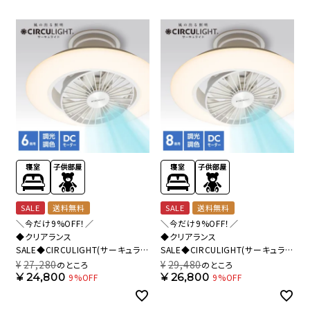
SALE
送料無料
SALE
送料無料
＼今だけ9%OFF！／
＼今だけ9%OFF！／
◆クリアランス
◆クリアランス
SALE◆CIRCULIGHT(サーキュライ
SALE◆CIRCULIGHT(サーキュライ
ト) EZシリーズ スイングモデル 6畳
ト) EZシリーズ スイングモデル 8畳
¥
27,280
¥
29,480
のところ
のところ
タイプ DCC-SW06EC【SH】
タイプ DCC-SW08EC【SH】
¥
24,800
¥
26,800
9%OFF
9%OFF