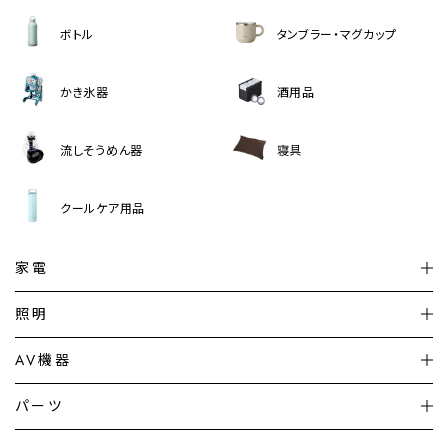
ボトル
タンブラー・マグカップ
かき氷器
酒用品
流しそうめん器
寝具
クールケア用品
家電
扇風機
サーキュレーター
照明
シーリングライト
シーリングファンライト
AV機器
加湿器・空気清浄機
ディフューザー
テレビ
ディスプレイ
パーツ
LED電球・LED直管・
ペンダントライト
デスクライト
暖房機
掃除機