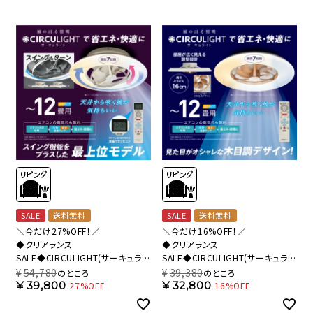
SALE
送料無料
SALE
送料無料
＼今だけ27%OFF！／
＼今だけ16%OFF！／
◆クリアランス
◆クリアランス
SALE◆CIRCULIGHT(サーキュライ
SALE◆CIRCULIGHT(サーキュライ
ト) シーリングシリーズ スイングモ
ト) シーリングシリーズ 12畳タイプ
¥
54,780
¥
39,380
のところ
のところ
デル 12畳タイプ ホワイト DCC-
ライトウッド DCC-A12CML 【SH】
¥
39,800
¥
32,800
27%OFF
16%OFF
SWA12C 【SH】