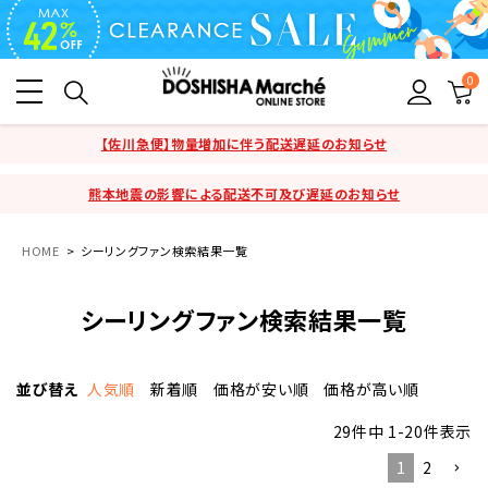
0
【佐川急便】物量増加に伴う配送遅延のお知らせ
熊本地震の影響による配送不可及び遅延のお知らせ
HOME
シーリングファン検索結果一覧
シーリングファン検索結果一覧
並び替え
人気順
新着順
価格が安い順
価格が高い順
29
件中
1
-
20
件表示
1
2