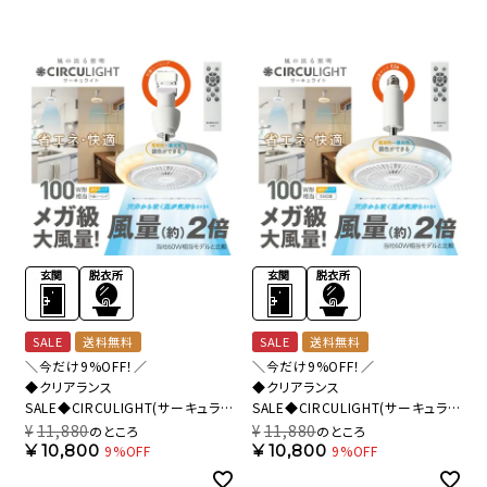
SALE
送料無料
SALE
送料無料
＼今だけ9%OFF！／
＼今だけ9%OFF！／
◆クリアランス
◆クリアランス
SALE◆CIRCULIGHT(サーキュライ
SALE◆CIRCULIGHT(サーキュライ
ト) メガシリーズ 引掛けモデル
ト) メガシリーズ E26モデル
¥
11,880
¥
11,880
のところ
のところ
DSLH10MCWH 【SH】
DSLS10MCWH 【SH】
¥
10,800
¥
10,800
9%OFF
9%OFF