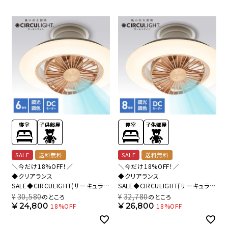
SALE
送料無料
SALE
送料無料
＼今だけ18%OFF！／
＼今だけ18%OFF！／
◆クリアランス
◆クリアランス
SALE◆CIRCULIGHT(サーキュライ
SALE◆CIRCULIGHT(サーキュライ
ト) EZシリーズ スイングモデル 6畳
ト) EZシリーズ スイングモデル 8畳
¥
30,580
¥
32,780
のところ
のところ
タイプ ライトウッド DCC-
タイプ ライトウッド DCC-
¥
24,800
¥
26,800
18%OFF
18%OFF
SW06EL【SH】
SW08EL【SH】