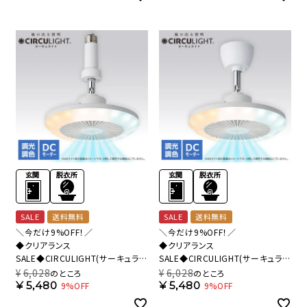
SALE
送料無料
SALE
送料無料
＼今だけ9%OFF！／
＼今だけ9%OFF！／
◆クリアランス
◆クリアランス
SALE◆CIRCULIGHT(サーキュライ
SALE◆CIRCULIGHT(サーキュライ
ト) ソケットシリーズ E26モデル 調
ト) ソケットシリーズ 引掛けモデル
¥
6,028
¥
6,028
のところ
のところ
色タイプ ホワイト DSLS64CWH
調色タイプ ホワイト DSLH64CWH
¥
5,480
¥
5,480
9%OFF
9%OFF
【SH】
【SH】