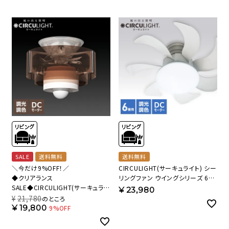
SALE
送料無料
送料無料
＼今だけ9%OFF！／
CIRCULIGHT(サーキュライト) シー
◆クリアランス
リングファン ウイングシリーズ 6畳
SALE◆CIRCULIGHT(サーキュライ
タイプ DCC-G06CM【SH】
¥
23,980
ト) HELIX(ヘリックス) DCC-B25LE
¥
21,780
のところ
【SH】
¥
19,800
9%OFF