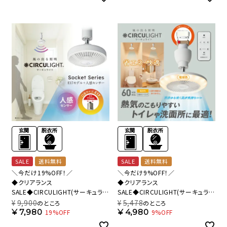
SALE
送料無料
SALE
送料無料
＼今だけ19%OFF！／
＼今だけ9%OFF！／
◆クリアランス
◆クリアランス
SALE◆CIRCULIGHT(サーキュライ
SALE◆CIRCULIGHT(サーキュライ
ト) 人感センサー付き ソケットシリ
ト) ソケットシリーズ 引掛けモデル
¥
9,900
¥
5,478
のところ
のところ
ーズ E17モデル 調色タイプ
電球色タイプ DSLH62LWH 【SH】
¥
7,980
¥
4,980
19%OFF
9%OFF
DSLE40SCWH 【SH】