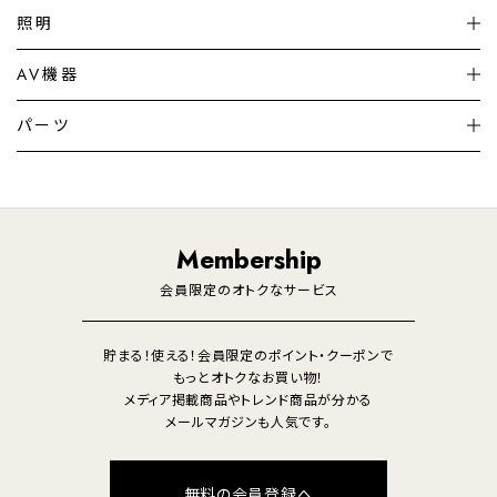
扇風機
サーキュレーター
照明
シーリングライト
シーリングファンライト
AV機器
加湿器・空気清浄機
ディフューザー
テレビ
ディスプレイ
パーツ
LED電球・LED直管・
ペンダントライト
デスクライト
暖房機
掃除機
ライフスタイル
家電
オーディオ
その他
調理家電
生活家電
照明
Membership
美容・健康家電
会員限定のオトクなサービス
貯まる！使える！会員限定のポイント・クーポンで
もっとオトクなお買い物！
メディア掲載商品やトレンド商品が分かる
メールマガジンも人気です。
無料の会員登録へ