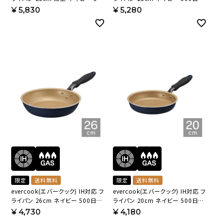
日保証 EDFP28NV【HO】
証 EIFP28NV【HO】
¥
5,830
¥
5,280
限定
送料無料
限定
送料無料
evercook(エバークック) IH対応 フ
evercook(エバークック) IH対応 フ
ライパン 26cm ネイビー 500日保
ライパン 20cm ネイビー 500日保
証 EIFP26NV【HO】
証 EIFP20NV【HO】
¥
4,730
¥
4,180