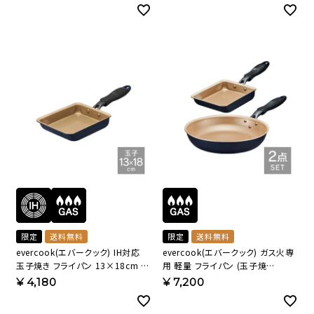
限定
送料無料
限定
送料無料
evercook(エバークック) IH対応
evercook(エバークック) ガス火専
玉子焼き フライパン 13×18cm ネ
用 軽量 フライパン (玉子焼
イビー 500日保証
き/28cm) ネイビー 500日保証
¥
4,180
¥
7,200
EIFP13NV【HO】
ECSTWIY3 【HO】