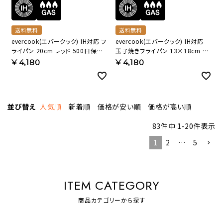
送料無料
送料無料
evercook(エバークック) IH対応 フ
evercook(エバークック) IH対応
ライパン 20cm レッド 500日保証
玉子焼きフライパン 13×18cm レ
EIFP20RD3 【HO】
ッド 500日保証 EIFP13RD3 【HO】
¥
4,180
¥
4,180
並び替え
人気順
新着順
価格が安い順
価格が高い順
83
件中
1
-
20
件表示
1
2
…
5
ITEM CATEGORY
商品カテゴリーから探す