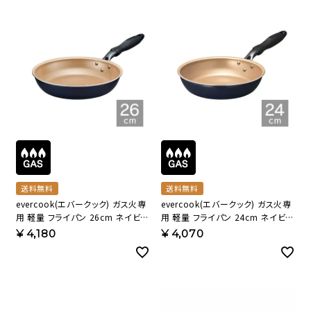
送料無料
送料無料
evercook(エバークック) ガス火専
evercook(エバークック) ガス火専
用 軽量 フライパン 26cm ネイビー
用 軽量 フライパン 24cm ネイビー
500日保証 EGFP26NV【HO】
500日保証 EGFP24NV【HO】
¥
4,180
¥
4,070