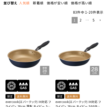
並び替え
人気順
新着順
価格が安い順
価格が高い順
83
件中
1
-
20
件表示
1
2
…
5
限定
送料無料
限定
送料無料
evercook(エバークック) IH対応 フ
evercook(エバークック) IH対応 フ
ライパン 28cm 深型 ネイビー 500
ライパン 28cm ネイビー 500日保