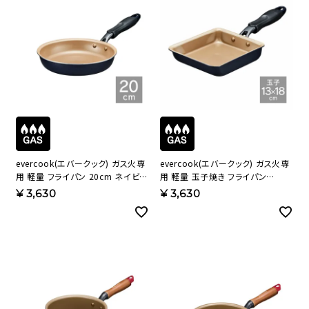
evercook(エバークック) ガス火専
evercook(エバークック) ガス火専
用 軽量 フライパン 20cm ネイビー
用 軽量 玉子焼き フライパン
500日保証 EGFP20NV【HO】
13×18cm ネイビー 500日保証
¥
3,630
¥
3,630
EGFP13NV【HO】