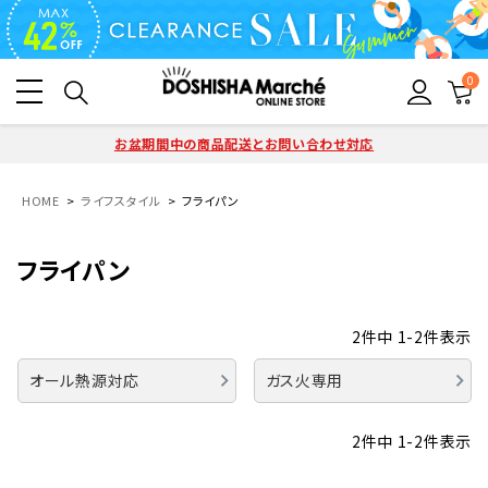
0
お盆期間中の商品配送とお問い合わせ対応
HOME
ライフスタイル
フライパン
フライパン
2
件中
1
-
2
件表示
オール熱源対応
ガス火専用
2
件中
1
-
2
件表示