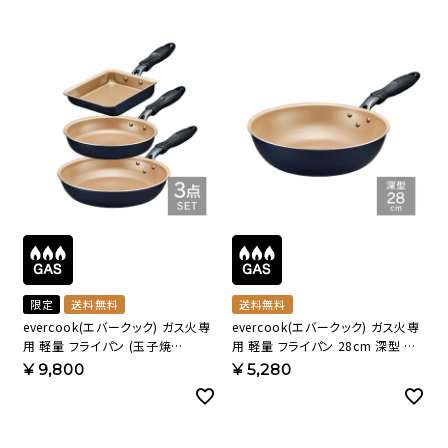
限定
送料無料
送料無料
evercook(エバークック) ガス火専
evercook(エバークック) ガス火専
用 軽量 フライパン (玉子焼
用 軽量 フライパン 28cm 深型 ネ
き/20cm/26cm) ネイビー 500日
イビー 500日保証
¥
9,800
¥
5,280
保証 ECSTWIY1【HO】
EGDP28NV【HO】