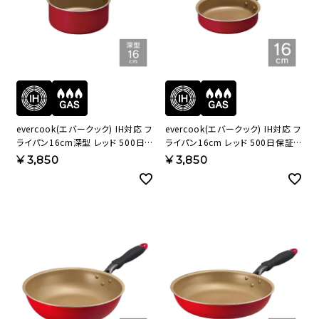
evercook(エバークック) IH対応 フ
evercook(エバークック) IH対応 フ
ライパン16cm深型 レッド 500日保
ライパン16cm レッド 500日保証
証 EIDP16RD3【HO】
EIFP16RD3【HO】
¥
3,850
¥
3,850