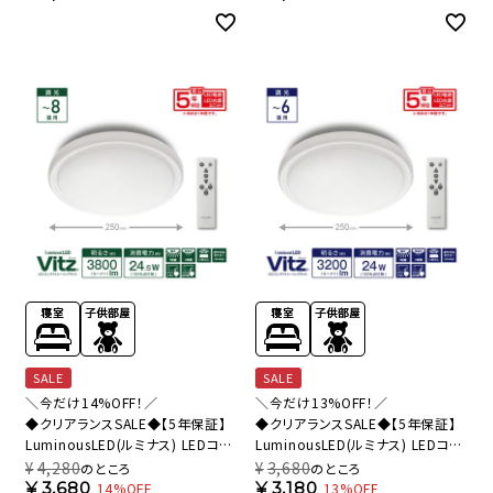
VZ25-A06DS 【SH】
VZ25-A45DS 【SH】
SALE
SALE
＼今だけ14%OFF！／
＼今だけ13%OFF！／
◆クリアランスSALE◆【5年保証】
◆クリアランスSALE◆【5年保証】
LuminousLED(ルミナス) LEDコン
LuminousLED(ルミナス) LEDコン
パクトシーリングライト Vitz(ヴィッ
パクトシーリングライト Vitz(ヴィッ
¥
4,280
¥
3,680
のところ
のところ
ツ) ～8畳用 調光モデル VZ25-
ツ) ～6畳用 調光モデル VZ25-
¥
3,680
¥
3,180
14%OFF
13%OFF