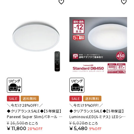
SALE
送料無料
SALE
送料無料
＼今だけ28%OFF！／
＼今だけ9%OFF！／
◆クリアランスSALE◆【5年保証】
◆クリアランスSALE◆【5年保証】
Paneeel Super Slim(パネール ス
LuminousLED(ルミナス) LEDシー
ーパースリム) LEDシーリングライ
リングライト ～12畳用 調光調色モ
¥
16,500
¥
6,028
のところ
のところ
ト ～8畳用 調光調色モデル SS40-
デル DB45-A12DS 【SH】
¥
11,800
¥
5,480
28%OFF
9%OFF
B08DS 【SH】