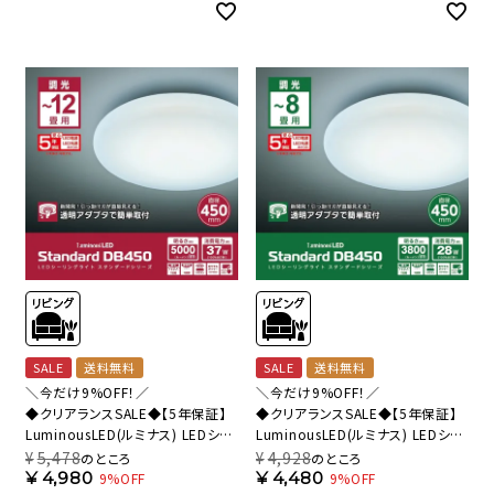
SALE
送料無料
SALE
送料無料
＼今だけ9%OFF！／
＼今だけ9%OFF！／
◆クリアランスSALE◆【5年保証】
◆クリアランスSALE◆【5年保証】
LuminousLED(ルミナス) LEDシー
LuminousLED(ルミナス) LEDシー
リングライト ～12畳用 調光モデル
リングライト ～8畳用 調光モデル
¥
5,478
¥
4,928
のところ
のところ
DB45-A12DX 【SH】
DB45-A08DX 【SH】
¥
4,980
¥
4,480
9%OFF
9%OFF