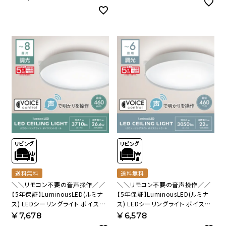
ル LSV-B20DS 【SH】
【SH】
送料無料
送料無料
＼＼リモコン不要の音声操作／／
＼＼リモコン不要の音声操作／／
【5年保証】LuminousLED(ルミナ
【5年保証】LuminousLED(ルミナ
ス) LEDシーリングライト ボイスコ
ス) LEDシーリングライト ボイスコ
ントロール ～8畳用 音声操作 調光
ントロール ～6畳用 音声操作 調光
¥
7,678
¥
6,578
モデル VC45-B08DX 【SH】
モデル VC45-B06DX 【SH】