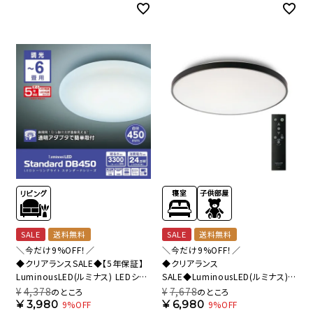
SALE
送料無料
SALE
送料無料
＼今だけ9%OFF！／
＼今だけ9%OFF！／
◆クリアランスSALE◆【5年保証】
◆クリアランス
LuminousLED(ルミナス) LEDシー
SALE◆LuminousLED(ルミナス)
リングライト ～6畳用 調光モデル
LEDシーリングライト ブラックフレ
¥
4,378
¥
7,678
のところ
のところ
DB45-A06DX 【SH】
ーム ～8畳用 調光モデル BF50-
¥
3,980
¥
6,980
9%OFF
9%OFF