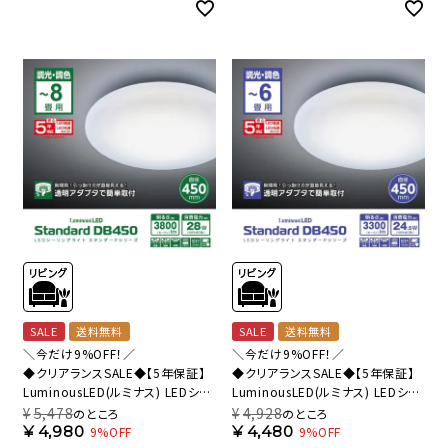
SALE
送料無料
SALE
送料無料
＼今だけ9%OFF！／
＼今だけ9%OFF！／
◆クリアランスSALE◆【5年保証】
◆クリアランスSALE◆【5年保証】
LuminousLED(ルミナス) LEDシー
LuminousLED(ルミナス) LEDシー
リングライト ～8畳用 調光調色モ
リングライト ～6畳用 調光調色モ
¥
5,478
¥
4,928
のところ
のところ
デル DB45-A08DS 【SH】
デル DB45-A06DS 【SH】
¥
4,980
¥
4,480
9%OFF
9%OFF