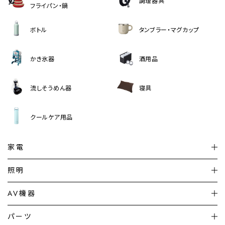
調理器具
フライパン・鍋
ボトル
タンブラー・マグカップ
かき氷器
酒用品
流しそうめん器
寝具
クールケア用品
家電
扇風機
サーキュレーター
照明
シーリングライト
シーリングファンライト
AV機器
加湿器・空気清浄機
ディフューザー
テレビ
ディスプレイ
パーツ
LED電球・LED直管・
ペンダントライト