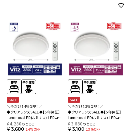
VZ25-A08DS 【SH】
SALE
SALE
＼今だけ14%OFF！／
＼今だけ13%OFF！／
◆クリアランスSALE◆【5年保証】
◆クリアランスSALE◆【5年保証】
LuminousLED(ルミナス) LEDコン
LuminousLED(ルミナス) LEDコン
パクトシーリングライト Vitz(ヴィッ
パクトシーリングライト Vitz(ヴィッ
¥
4,280
¥
3,680
のところ
のところ
ツ) ～6畳用 調光調色モデル
ツ) ～4.5畳用 調光調色モデル
¥
3,680
¥
3,180
14%OFF
13%OFF