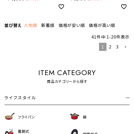
A08DX 【SH】
A06DX 【SH】
並び替え
人気順
新着順
価格が安い順
価格が高い順
41
件中
1
-
20
件表示
1
2
3
ITEM CATEGORY
商品カテゴリーから探す
ライフスタイル
フライパン
鍋
着脱式