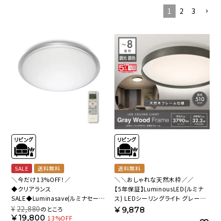
1
2
3
SALE
送料無料
送料無料
＼今だけ13%OFF！／
＼＼おしゃれな天然木枠／／
◆クリアランス
【5年保証】LuminousLED(ルミナ
SALE◆Luminasave(ルミナセー
ス) LEDシーリングライト グレーウ
ブ) 省エネ とにかく明るい LEDシ
ッドフレーム（天然木枠） ～8畳用
¥
22,880
のところ
¥
9,878
ーリングライト ～20畳用 調光モデ
調光調色モデル RW51-B08DS
¥
19,800
13%OFF