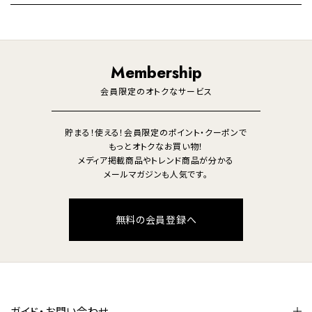
デスクライト
暖房機
掃除機
ライフスタイル
家電
オーディオ
その他
調理家電
生活家電
照明
Membership
美容・健康家電
会員限定のオトクなサービス
貯まる！使える！会員限定のポイント・クーポンで
もっとオトクなお買い物！
メディア掲載商品やトレンド商品が分かる
メールマガジンも人気です。
無料の会員登録へ
ガイド・お問い合わせ