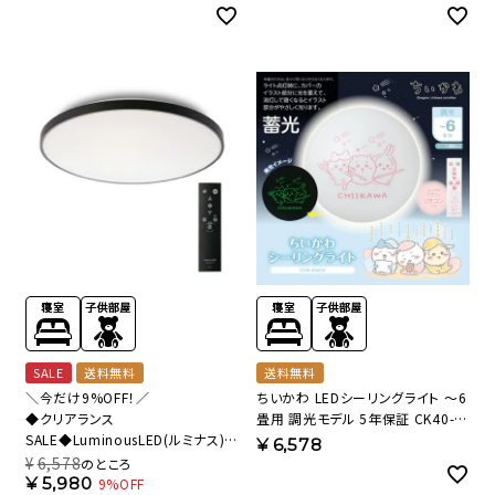
A08DX 【SH】
SALE
送料無料
送料無料
＼今だけ9%OFF！／
ちいかわ LEDシーリングライト ～6
◆クリアランス
畳用 調光モデル 5年保証 CK40-
SALE◆LuminousLED(ルミナス)
A06DX 【SH】
¥
6,578
LEDシーリングライト ブラックフレ
¥
6,578
のところ
ーム ～6畳用 調光モデル BF50-
¥
5,980
9%OFF