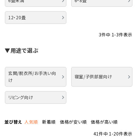
6畳未満
6・8畳
12・20畳
3
件中
1
-
3
件表示
▼用途で選ぶ
玄関/脱衣所/お手洗い向
寝室/子供部屋向け
け
リビング向け
並び替え
人気順
新着順
価格が安い順
価格が高い順
41
件中
1
-
20
件表示