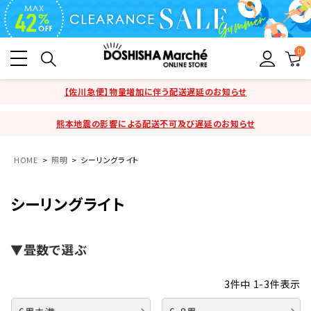
0
【佐川急便】物量増加に伴う配送遅延のお知らせ
熊本地震の影響による配送不可及び遅延のお知らせ
HOME
照明
シーリングライト
シーリングライト
▼畳数で選ぶ
3
件中
1
-
3
件表示