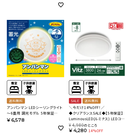
A06DX 【SH】
送料無料
SALE
送料無料
アンパンマン LEDシーリングライト
＼今だけ14%OFF！／
～6畳用 調光モデル 5年保証
◆クリアランスSALE◆【5年保証】
AP40-A06DX【SH】
LuminousLED(ルミナス) LEDコン
¥
6,578
パクトシーリングライト Vitz(ヴィッ
¥
4,980
のところ
ツ) ～8畳用 調光調色モデル
¥
4,280
14%OFF