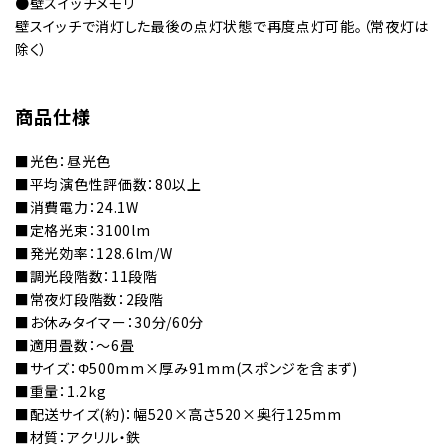
●壁スイッチメモリ
壁スイッチで消灯した最後の点灯状態で再度点灯可能。（常夜灯は
除く）
商品仕様
■光色：昼光色
■平均演色性評価数：80以上
■消費電力：24.1W
■定格光束：3100lm
■発光効率：128.6lm/W
■調光段階数：11段階
■常夜灯段階数：2段階
■お休みタイマー：30分/60分
■適用畳数：～6畳
■サイズ：Φ500mm×厚み91mm(スポンジを含まず)
■重量：1.2kg
■配送サイズ(約)：幅520×高さ520×奥行125mm
■材質：アクリル・鉄