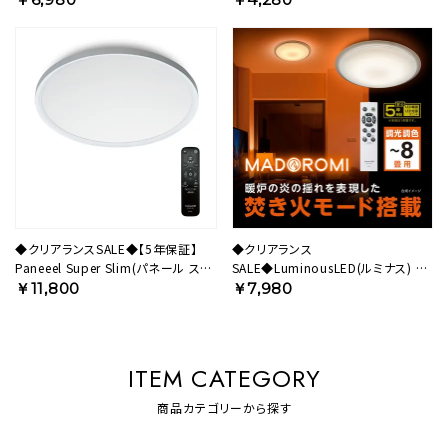
ム ～8畳用 調光モデル BF50-
～8畳用 調光調色モデル VZ25-
A08DX 【SH】
A08DS 【SH】
◆クリアランスSALE◆【5年保証】
◆クリアランス
Paneeel Super Slim(パネール スー
SALE◆LuminousLED(ルミナス) 焚
パースリム) LEDシーリングライト ～
き火モード搭載 LEDシーリングライト
￥11,800
￥7,980
8畳用 調光調色モデル SS40-
MADOROMI(まどろみ) ～8畳用 調
B08DS 【SH】
光調色モデル MDR-Z08DS 【SH】
ITEM CATEGORY
商品カテゴリーから探す