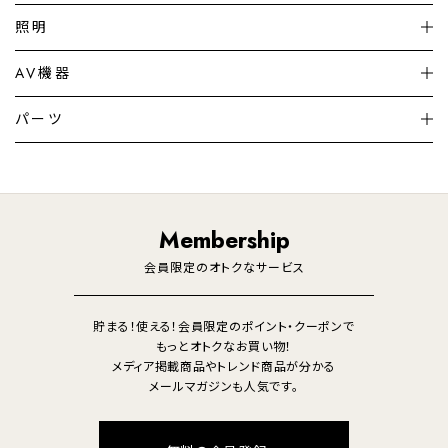
扇風機
サーキュレーター
照明
シーリングライト
シーリングファンライト
AV機器
加湿器・空気清浄機
ディフューザー
テレビ
ディスプレイ
パーツ
LED電球・LED直管・
ペンダントライト
デスクライト
暖房機
掃除機
ライフスタイル
家電
オーディオ
その他
調理家電
生活家電
照明
Membership
美容・健康家電
会員限定のオトクなサービス
貯まる！使える！会員限定のポイント・クーポンで
もっとオトクなお買い物！
メディア掲載商品やトレンド商品が分かる
メールマガジンも人気です。