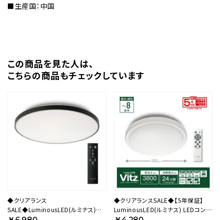
■生産国：中国
この商品を⾒た⼈は、
こちらの商品もチェックしています
◆クリアランス
◆クリアランスSALE◆【5年保証】
SALE◆LuminousLED(ルミナス)
LuminousLED(ルミナス) LEDコンパ
LEDシーリングライト ブラックフレー
クトシーリングライト Vitz(ヴィッツ)
￥6,980
￥4,280