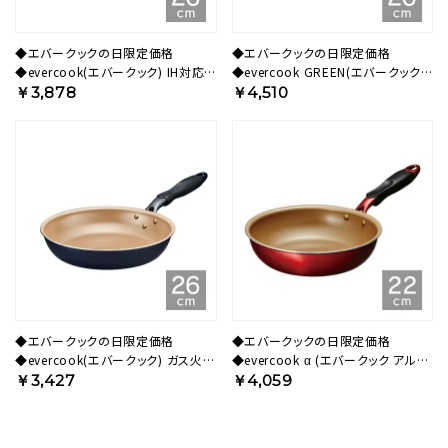
◆エバークックの日限定価格
◆エバークックの日限定価格
◆evercook(エバークック) IH対応
◆evercook GREEN(エバークック
フライパン 26cm レッド 500日保証
グリーン) IH対応 フライパン 26cm
￥3,878
￥4,510
EIFP26RD3 【HO】
500日保証 EGIFPL26GR【HO】
◆エバークックの日限定価格
◆エバークックの日限定価格
◆evercook(エバークック) ガス火専
◆evercook α (エバークック アルフ
用 軽量 フライパン 26cm ネイビー
ァ) IH対応 フライパン 22cm レッド
￥3,427
￥4,059
500日保証 EGFP26NV【HO】
2年保証 EAFP22RD 【HO】