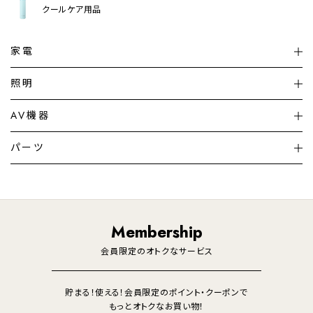
クールケア用品
家電
扇風機
サーキュレーター
照明
シーリングライト
シーリングファンライト
AV機器
加湿器・空気清浄機
ディフューザー
テレビ
ディスプレイ
パーツ
LED電球・LED直管・
ペンダントライト
デスクライト
暖房機
掃除機
ライフスタイル
家電
オーディオ
その他
調理家電
生活家電
照明
Membership
美容・健康家電
会員限定のオトクなサービス
貯まる！使える！会員限定のポイント・クーポンで
もっとオトクなお買い物！