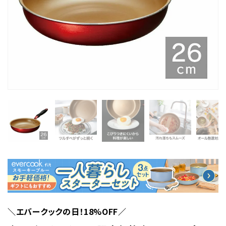
＼エバークックの日！18%OFF／