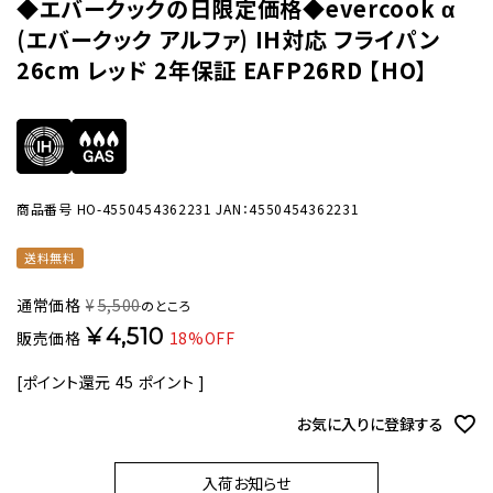
◆エバークックの日限定価格◆evercook α
(エバークック アルファ) IH対応 フライパン
26cm レッド 2年保証 EAFP26RD 【HO】
商品番号
HO-4550454362231
JAN：4550454362231
送料無料
通常価格
¥
5,500
のところ
¥
4,510
販売価格
18%OFF
[ポイント還元
45
ポイント ]
お気に入りに登録する
入荷お知らせ