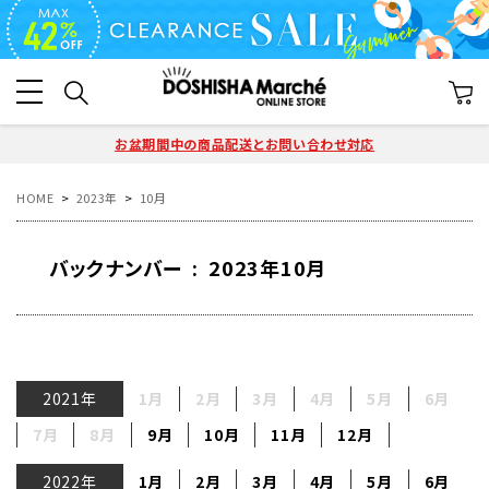
お盆期間中の商品配送とお問い合わせ対応
HOME
2023年
10月
バックナンバー : 2023年10月
2021年
1月
2月
3月
4月
5月
6月
7月
8月
9月
10月
11月
12月
2022年
1月
2月
3月
4月
5月
6月