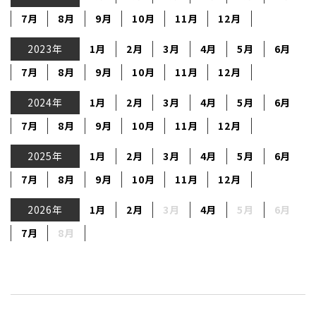
7月
8月
9月
10月
11月
12月
2023年
1月
2月
3月
4月
5月
6月
7月
8月
9月
10月
11月
12月
2024年
1月
2月
3月
4月
5月
6月
7月
8月
9月
10月
11月
12月
2025年
1月
2月
3月
4月
5月
6月
7月
8月
9月
10月
11月
12月
2026年
1月
2月
3月
4月
5月
6月
7月
8月