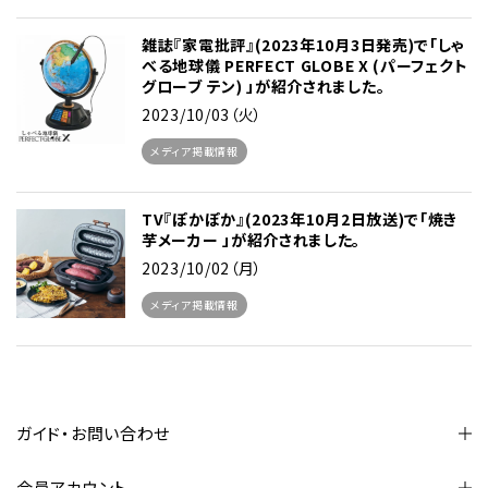
雑誌『家電批評』(2023年10月3日発売)で「しゃ
べる地球儀 PERFECT GLOBE X (パーフェクト
グローブ テン) 」が紹介されました。
2023/10/03（火）
メディア掲載情報
TV『ぽかぽか』(2023年10月2日放送)で「焼き
芋メーカー 」が紹介されました。
2023/10/02（月）
メディア掲載情報
ガイド・お問い合わせ
会員アカウント