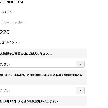
4550283809174
オーディオ
その他
3809174
クーポン対象外
220
元
2
ポイント ]
応箇所をご確認の上、ご購入ください。
(
必
須
)
い間違いによる返品・交換の場合、返送用送料はお客様負担とな
は【8月18日(火)】より順次発送いたします。
(