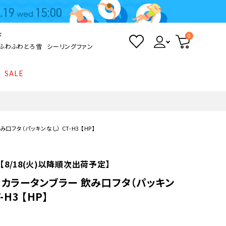
ド
0
ふわふわとろ雪
シーリングファン
SALE
照明
て
Kamome
返品・交換について
シーリングライト
シーリングファンライト
とろ雪かき氷器
ポイントについて
口フタ（パッキンなし） CT-H3 【HP】
LED電球・LED直管・
ペンダントライト
ついて
sokomo
商品価格等の表示について
デスクライト
【8/18(火)以降順次出荷予定】
 カラータンブラー 飲み口フタ（パッキン
AV機器
-H3 【HP】
テレビ
ディスプレイ