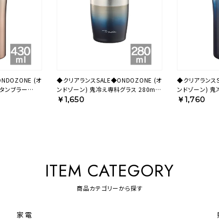
NDOZONE (オ
◆クリアランスSALE◆ONDOZONE (オ
◆クリアランスSA
科タンブラー
ンドゾーン) 鬼冷え専科グラス 280ml
ンドゾーン) 
30PK【HO】
ネイビー OZOH280NV【HO】
430ml ネイビー
￥1,650
￥1,760
ITEM CATEGORY
商品カテゴリーから探す
家電