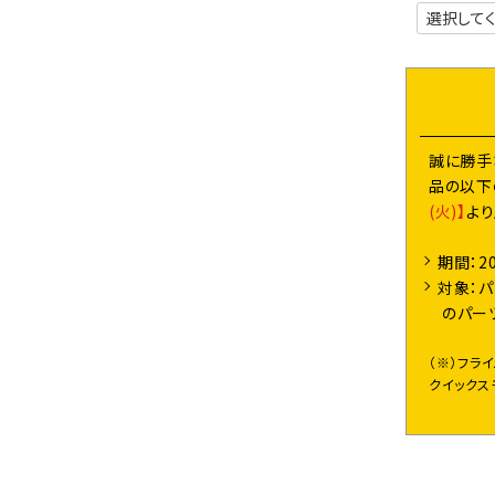
誠に勝手
品の以下
(火)】
よ
期間：2
対象：パ
のパー
（※）フラ
クイックス