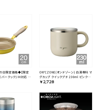
の日限定価格◆【限定
ON℃ZONE(オンドゾーン) 白湯専科 マ
(エバークック) IH対応 フ
グカップ クイックプチ 230ml ピンクベ
m メロウイエロー 500日
ージュ OZSM230PB 【HO】
￥2,728
YE【HO】