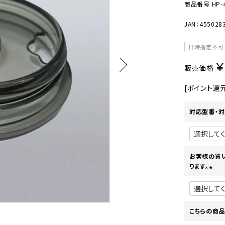
美容・健康家電
商品番号
HP-
JAN：455028
日時指定不可
¥
販売価格
[ポイント還
対応型番・対
お客様の買
ります。
(
必
須
)
こちらの商品