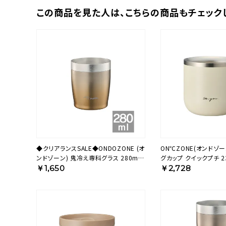
この商品を⾒た⼈は、
こちらの商品もチェック
◆クリアランスSALE◆ONDOZONE (オ
ON℃ZONE(オンドゾー
ンドゾーン) 鬼冷え専科グラス 280ml
グカップ クイックプチ 2
ゴールド OZOH280GD【HO】
ー OZSM230IV 【HO】
￥1,650
￥2,728