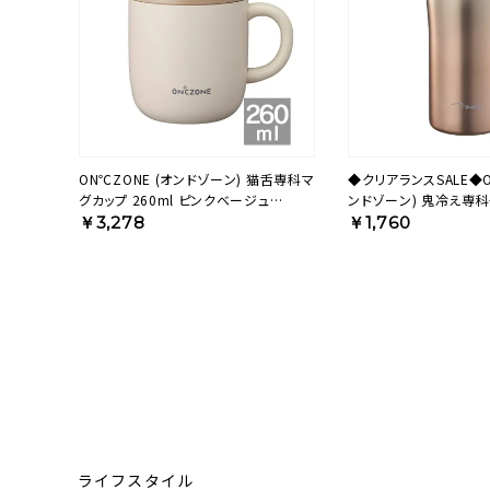
ON℃ZONE (オンドゾーン) 猫舌専科マ
◆クリアランスSALE◆O
グカップ 260ml ピンクベージュ
ンドゾーン) 鬼冷え専
OZNM260PBE 【HO】
430ml ピンク OZOH4
￥3,278
￥1,760
ライフスタイル