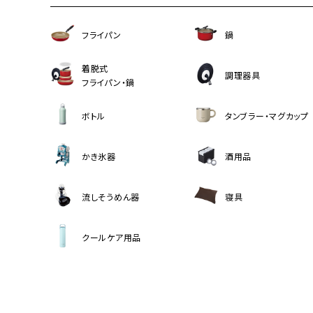
フライパン
鍋
着脱式
調理器具
フライパン・鍋
ボトル
タンブラー・マグカップ
かき氷器
酒用品
流しそうめん器
寝具
クールケア用品