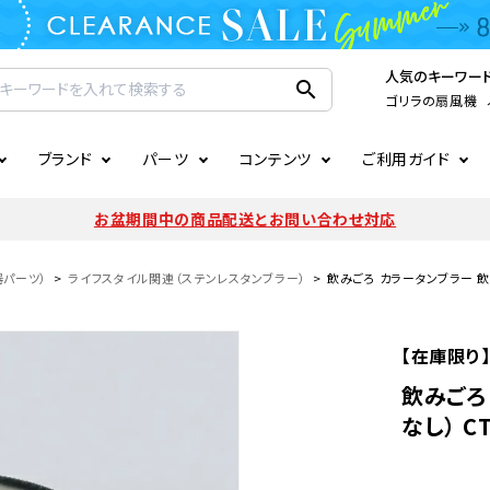
人気のキーワー
search
ゴリラの扇風機
ブランド
パーツ
コンテンツ
ご利用ガイド
家電
ook
連
ア掲載情報
お支払いについて
CIRCULIGHT
照明関連
注文確認メールの未着につい
お盆期間中の商品配送とお問い合わせ対応
扇風機
サーキュレーター
LE
後のキャンセルについて
LuminousLED
会員登録について
器パーツ）
ライフスタイル関連（ステンレスタンブラー）
飲みごろ カラータンブラー 飲み
加湿器・空気清浄機
ディフューザー
ラッピング・熨斗について
まるでカメレオンシリーズ
日本国外への転送サービスに
【在庫限り】
暖房機
掃除機
飲みごろ
なし） CT
調理家電
生活家電