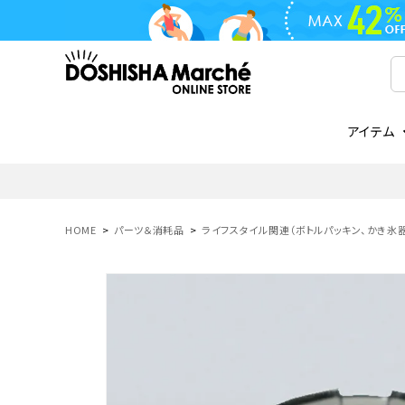
アイテム
ライフスタイル
ゴリラシリーズ
ライフスタイル関連
お知らせ
ご注文の流れ
everc
家電関
メディ
送料と
フライパン
鍋
オンドゾーン
領収書について
COREL
ご注文
HOME
パーツ＆消耗品
ライフスタイル関連（ボトルパッキン、かき氷
着脱式
調理器具
AVISTA
商品レビューについて
ORION
ギフト
フライパン・鍋
ボトル
タンブラー・マグカップ
coocaa
LUMEA
かき氷器
酒用品