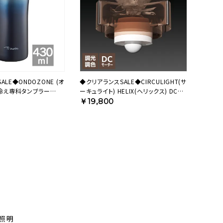
LE◆ONDOZONE (オ
◆クリアランスSALE◆CIRCULIGHT(サ
鬼冷え専科タンブラー
ーキュライト) HELIX(ヘリックス) DCC-
 OZOH430NV【HO】
B25LE 【SH】
￥19,800
照明