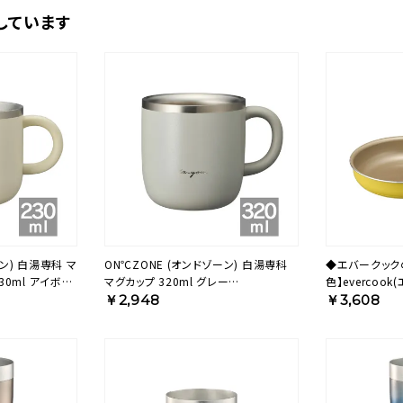
しています
ン) 白湯専科 マ
ON℃ZONE (オンドゾーン) 白湯専科
◆エバークック
30ml アイボリ
マグカップ 320ml グレー
色】evercook
OZSM320GY【HO】
ライパン 20c
￥2,948
￥3,608
保証 EIFP20M