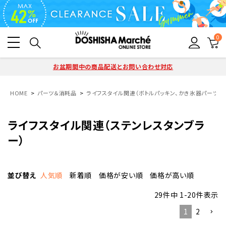
0
お盆期間中の商品配送とお問い合わせ対応
HOME
パーツ＆消耗品
ライフスタイル関連（ボトルパッキン、かき氷器パーツ）
ライフスタイル関連（ステンレスタンブラ
ー）
並び替え
人気順
新着順
価格が安い順
価格が高い順
29
件中
1
-
20
件表示
1
2