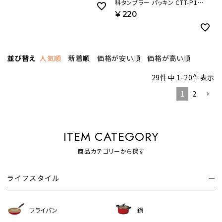
科タンブラー パッキン CTT-P1
【HP】
¥
220
並び替え
人気順
新着順
価格が安い順
価格が高い順
29
件中
1
-
20
件表示
1
2
ITEM CATEGORY
商品カテゴリーから探す
ライフスタイル
フライパン
鍋