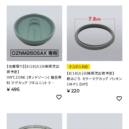
【在庫限り】【8/18(火)以降順次出
ネコポス対応
荷予定】
【8/18(火)以降順次出荷予定】
ON℃ZONE (オンドゾーン) 猫舌専
飲みごろ カラーマグカップ パッキン
科 マグカップ フタユニット 5
CM-P1 【HP】
CTMG-F5 【HP】
¥
495
¥
220