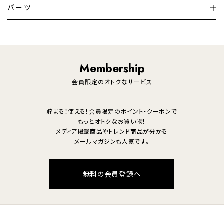
テレビ
ディスプレイ
パーツ
LED電球・LED直管・
ペンダントライト
デスクライト
暖房機
掃除機
ライフスタイル
家電
オーディオ
その他
調理家電
生活家電
照明
Membership
美容・健康家電
会員限定のオトクなサービス
貯まる！使える！会員限定のポイント・クーポンで
もっとオトクなお買い物！
メディア掲載商品やトレンド商品が分かる
メールマガジンも人気です。
無料の会員登録へ