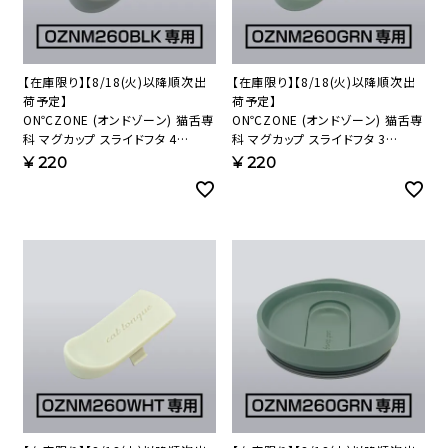
【在庫限り】【8/18(火)以降順次出
【在庫限り】【8/18(火)以降順次出
荷予定】
荷予定】
ON℃ZONE (オンドゾーン) 猫舌専
ON℃ZONE (オンドゾーン) 猫舌専
科 マグカップ スライドフタ 4
科 マグカップ スライドフタ 3
CTMG-SF4 【HP】
CTMG-SF3 【HP】
¥
220
¥
220