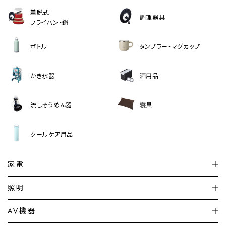
着脱式
調理器具
フライパン・鍋
ボトル
タンブラー・マグカップ
かき氷器
酒用品
流しそうめん器
寝具
クールケア用品
家電
扇風機
サーキュレーター
照明
シーリングライト
シーリングファンライト
AV機器
加湿器・空気清浄機
ディフューザー