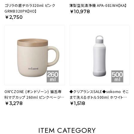
ゴリラの底ヂカラ320ml ピンク
薄型空気清浄機 APA-081WH【KA】
GRMB320PK【HO】
￥10,978
￥2,750
ON℃ZONE (オンドゾーン) 猫舌専
◆クリアランスSALE◆sokomo そこ
科マグカップ 260ml ピンクベージュ
まで洗えるボトル500ml ホワイト
OZNM260PBE 【HO】
SAMB500WH 【HO】
￥3,278
￥1,518
ITEM CATEGORY