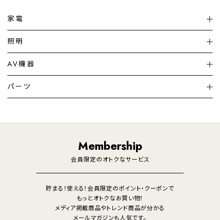
家電
扇風機
サーキュレーター
照明
シーリングライト
シーリングファンライト
AV機器
加湿器・空気清浄機
ディフューザー
テレビ
ディスプレイ
パーツ
LED電球・LED直管・
ペンダントライト
デスクライト
暖房機
掃除機
ライフスタイル
家電
オーディオ
その他
調理家電
生活家電
照明
Membership
美容・健康家電
会員限定のオトクなサービス
貯まる！使える！会員限定のポイント・クーポンで
もっとオトクなお買い物！
メディア掲載商品やトレンド商品が分かる
メールマガジンも人気です。