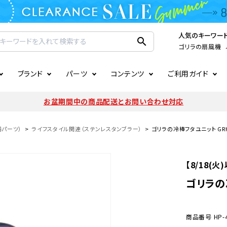
人気のキーワー
search
ゴリラの扇風機
ブランド
パーツ
コンテンツ
ご利用ガイド
家電
ook
連
ア掲載情報
お支払いについて
CIRCULIGHT
照明関連
注文確認メールの未着につい
お盆期間中の商品配送とお問い合わせ対応
扇風機
サーキュレーター
LE
後のキャンセルについて
LuminousLED
会員登録について
器パーツ）
ライフスタイル関連（ステンレスタンブラー）
ゴリラの冷棒フタユニット GRHB
加湿器・空気清浄機
ディフューザー
ラッピング・熨斗について
まるでカメレオンシリーズ
日本国外への転送サービスに
【8/18(
暖房機
掃除機
ゴリラの冷
調理家電
生活家電
商品番号
HP-