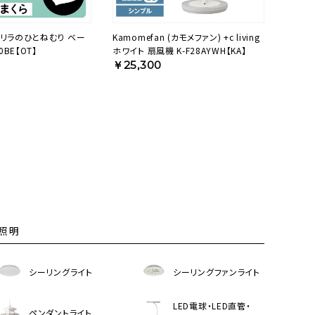
ゴリラのひとねむり ベー
Kamomefan (カモメファン) +c living
0BE【OT】
ホワイト 扇風機 K-F28AYWH【KA】
￥25,300
照明
シーリングライト
シーリングファンライト
LED電球・LED直管・
ペンダントライト