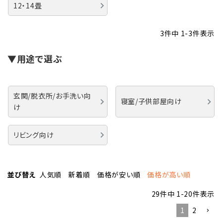
12・14畳
3
件中
1
-
3
件表示
▼用途で選ぶ
玄関/脱衣所/お手洗い向
寝室/子供部屋向け
け
リビング向け
並び替え
人気順
新着順
価格が安い順
価格が高い順
29
件中
1
-
20
件表示
1
2