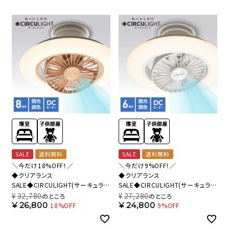
SALE
送料無料
SALE
送料無料
＼今だけ18%OFF！／
＼今だけ9%OFF！／
◆クリアランス
◆クリアランス
SALE◆CIRCULIGHT(サーキュライ
SALE◆CIRCULIGHT(サーキュライ
ト) EZシリーズ スイングモデル 8畳
ト) EZシリーズ スイングモデル 6畳
¥
32,780
¥
27,280
のところ
のところ
タイプ ライトウッド DCC-
タイプ DCC-SW06EC【SH】
¥
26,800
¥
24,800
18%OFF
9%OFF
SW08EL【SH】