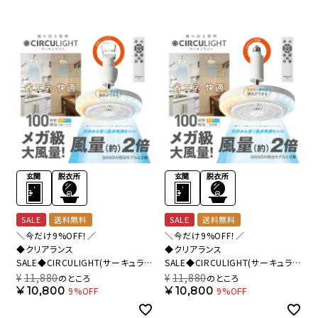
SALE
送料無料
SALE
送料無料
＼今だけ9%OFF！／
＼今だけ9%OFF！／
◆クリアランス
◆クリアランス
SALE◆CIRCULIGHT(サーキュライ
SALE◆CIRCULIGHT(サーキュライ
ト) メガシリーズ 引掛けモデル
ト) メガシリーズ E26モデル
¥
11,880
¥
11,880
のところ
のところ
DSLH10MCWH 【SH】
DSLS10MCWH 【SH】
¥
10,800
¥
10,800
9%OFF
9%OFF