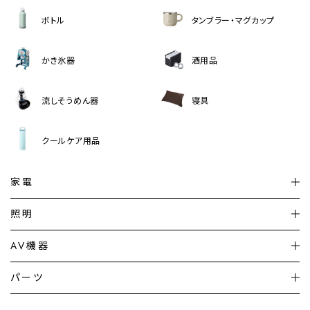
ボトル
タンブラー・マグカップ
かき氷器
酒用品
流しそうめん器
寝具
クールケア用品
家電
扇風機
サーキュレーター
照明
シーリングライト
シーリングファンライト
AV機器
加湿器・空気清浄機
ディフューザー
テレビ
ディスプレイ
パーツ
LED電球・LED直管・
ペンダントライト
デスクライト
暖房機
掃除機
ライフスタイル
家電