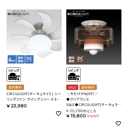
送料無料
SALE
送料無料
CIRCULIGHT(サーキュライト) シー
＼今だけ9%OFF！／
リングファン ウイングシリーズ 6畳
◆クリアランス
タイプ DCC-G06CM【SH】
SALE◆CIRCULIGHT(サーキュライ
¥
23,980
ト) HELIX(ヘリックス) DCC-B25LE
¥
21,780
のところ
【SH】
¥
19,800
9%OFF