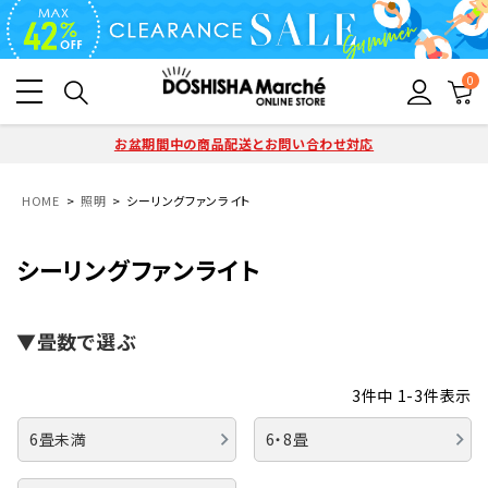
0
お盆期間中の商品配送とお問い合わせ対応
HOME
照明
シーリングファンライト
シーリングファンライト
▼畳数で選ぶ
3
件中
1
-
3
件表示
6畳未満
6・8畳