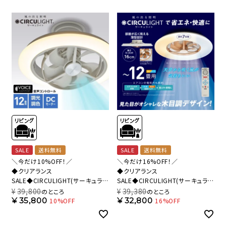
SALE
送料無料
SALE
送料無料
＼今だけ10%OFF！／
＼今だけ16%OFF！／
◆クリアランス
◆クリアランス
SALE◆CIRCULIGHT(サーキュライ
SALE◆CIRCULIGHT(サーキュライ
ト) EZシリーズ 音声コントロール
ト) シーリングシリーズ 12畳タイプ
¥
39,800
¥
39,380
のところ
のところ
スイングモデル 12畳タイプ DCC-
ライトウッド DCC-A12CML 【SH】
¥
35,800
¥
32,800
10%OFF
16%OFF
SW12EV【SH】