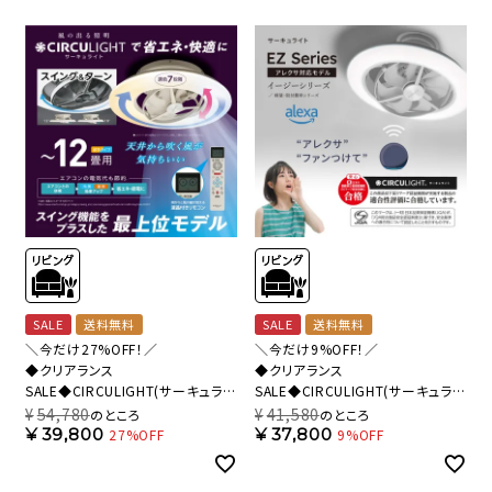
SALE
送料無料
SALE
送料無料
＼今だけ27%OFF！／
＼今だけ9%OFF！／
◆クリアランス
◆クリアランス
SALE◆CIRCULIGHT(サーキュライ
SALE◆CIRCULIGHT(サーキュライ
ト) シーリングシリーズ スイングモ
ト) EZシリーズ アレクサ対応 スイ
¥
54,780
¥
41,580
のところ
のところ
デル 12畳タイプ ホワイト DCC-
ングモデル 12畳タイプ DCC-
¥
39,800
¥
37,800
27%OFF
9%OFF
SWA12C 【SH】
SW12EA【SH】