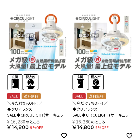
SALE
送料無料
SALE
送料無料
＼今だけ9%OFF！／
＼今だけ9%OFF！／
◆クリアランス
◆クリアランス
SALE◆CIRCULIGHT(サーキュライ
SALE◆CIRCULIGHT(サーキュライ
ト) メガRシリーズ 回転機能 引掛け
ト) メガRシリーズ 回転機能 E26モ
¥
16,280
¥
16,280
のところ
のところ
モデル DSLH10RCWH 【SH】
デル DSLS10RCWH 【SH】
¥
14,800
¥
14,800
9%OFF
9%OFF