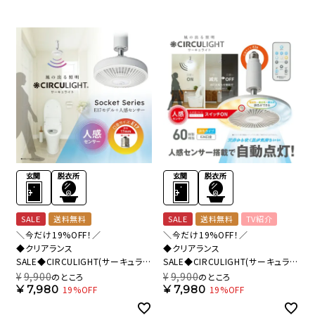
SALE
送料無料
SALE
送料無料
TV紹介
＼今だけ19%OFF！／
＼今だけ19%OFF！／
◆クリアランス
◆クリアランス
SALE◆CIRCULIGHT(サーキュライ
SALE◆CIRCULIGHT(サーキュライ
ト) 人感センサー付き ソケットシリ
ト) 人感センサー付きソケットシリー
¥
9,900
¥
9,900
のところ
のところ
ーズ E17モデル 調色タイプ
ズ E26モデル 調色タイプ ホワイト
¥
7,980
¥
7,980
19%OFF
19%OFF
DSLE40SCWH 【SH】
DSLS60SCWH 【SH】