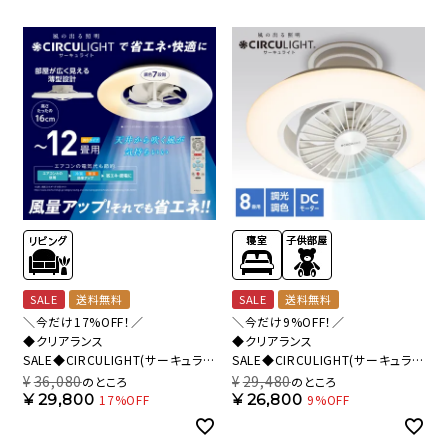
SALE
送料無料
SALE
送料無料
＼今だけ17%OFF！／
＼今だけ9%OFF！／
◆クリアランス
◆クリアランス
SALE◆CIRCULIGHT(サーキュライ
SALE◆CIRCULIGHT(サーキュライ
ト) シーリングシリーズ 12畳タイプ
ト) EZシリーズ スイングモデル 8畳
¥
36,080
¥
29,480
のところ
のところ
DCC-A12CM 【SH】
タイプ DCC-SW08EC【SH】
¥
29,800
¥
26,800
17%OFF
9%OFF