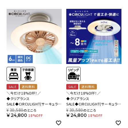
SALE
送料無料
SALE
送料無料
＼今だけ18%OFF！／
＼今だけ18%OFF！／
◆クリアランス
◆クリアランス
SALE◆CIRCULIGHT(サーキュライ
SALE◆CIRCULIGHT(サーキュライ
ト) EZシリーズ スイングモデル 6畳
ト) シーリングシリーズ 8畳タイプ
¥
30,580
¥
30,580
のところ
のところ
タイプ ライトウッド DCC-
DCC-A08CM 【SH】
¥
24,800
¥
24,800
18%OFF
18%OFF
SW06EL【SH】