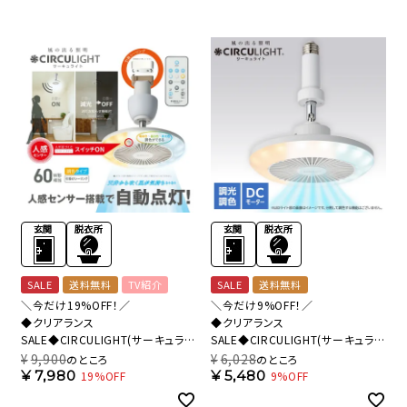
SALE
送料無料
TV紹介
SALE
送料無料
＼今だけ19%OFF！／
＼今だけ9%OFF！／
◆クリアランス
◆クリアランス
SALE◆CIRCULIGHT(サーキュライ
SALE◆CIRCULIGHT(サーキュライ
ト) 人感センサー付きソケットシリー
ト) ソケットシリーズ E26モデル 調
¥
9,900
¥
6,028
のところ
のところ
ズ 引掛けモデル 調色タイプ ホワイ
色タイプ ホワイト DSLS64CWH
¥
7,980
¥
5,480
19%OFF
9%OFF
ト DSLH60SCWH 【SH】
【SH】