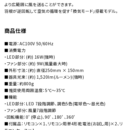
より広範囲に風を送ることができます。
羽根が逆回転して空気の循環を促す「換気モード」搭載モデル。
商品仕様
■電源：AC100V 50/60Hz
■消費電力
・LED部分：(約) 16W(強時)
・ファン部分：(約) 9W(風量最大時)
■外形寸法：(約) 直径250mm × 150mm
■器具光束：(約) 1,520lm(ルーメン)(強時)
■重量：約800g
■推奨使用周囲温度：5℃～35℃
■機能
・LED部分：LED 7段階調節、調色5色(電球色～昼光色)
・ファン部分：風量7段階調節
・回転機能：0ﾟ(停止)、90ﾟ、180ﾟ、360ﾟ
■付属品：リモコン×1、リモコン用単4形乾電池(お試し用)×2、リ