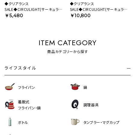
◆クリアランス
◆クリアランス
SALE◆CIRCULIGHT(サーキュライ
SALE◆CIRCULIGHT(サーキュライ
ト) ソケットシリーズ 引掛けモデル 調
ト) メガシリーズ E26モデル
￥5,480
￥10,800
色タイプ ホワイト DSLH64CWH
DSLS10MCWH 【SH】
【SH】
ITEM CATEGORY
商品カテゴリーから探す
ライフスタイル
フライパン
鍋
着脱式
調理器具
フライパン・鍋
ボトル
タンブラー・マグカップ