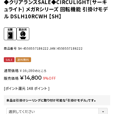
◆クリアランスSALE◆CIRCULIGHT(サーキ
ュライト) メガRシリーズ 回転機能 引掛けモデ
ル DSLH10RCWH 【SH】
商品番号
SH-4550557186222
JAN：4550557186222
SALE
送料無料
通常価格
¥
16,280
のところ
¥
14,800
販売価格
9%OFF
[ポイント還元
148
ポイント ]
本品は引掛けシーリングに取り付け可能な「引掛けモデル」です
(
必