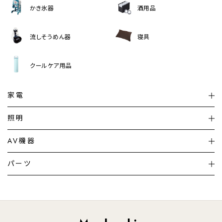
かき氷器
酒用品
流しそうめん器
寝具
クールケア用品
家電
扇風機
サーキュレーター
照明
シーリングライト
シーリングファンライト
AV機器
加湿器・空気清浄機
ディフューザー
テレビ
ディスプレイ
パーツ
LED電球・LED直管・
ペンダントライト
デスクライト
暖房機
掃除機
ライフスタイル
家電
オーディオ
その他
調理家電
生活家電
照明