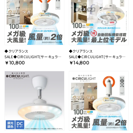
◆クリアランス
◆クリアランス
SALE◆CIRCULIGHT(サーキュライ
SALE◆CIRCULIGHT(サーキュライ
ト) メガシリーズ 引掛けモデル
ト) メガRシリーズ 回転機能 E26モデ
￥10,800
￥14,800
DSLH10MCWH 【SH】
ル DSLS10RCWH 【SH】