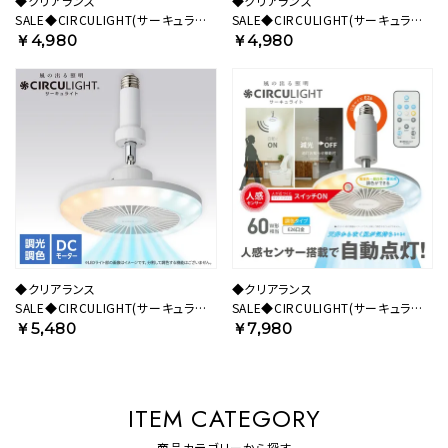
◆クリアランス
◆クリアランス
SALE◆CIRCULIGHT(サーキュライ
SALE◆CIRCULIGHT(サーキュライ
ト) ソケットシリーズ E26モデル 電球
ト) ソケットシリーズ 引掛けモデル 昼
￥4,980
￥4,980
色タイプ DSLS62LWH 【SH】
白色タイプ DSLH62NWH 【SH】
◆クリアランス
◆クリアランス
SALE◆CIRCULIGHT(サーキュライ
SALE◆CIRCULIGHT(サーキュライ
ト) ソケットシリーズ E26モデル 調色
ト) 人感センサー付きソケットシリー
￥5,480
￥7,980
タイプ ホワイト DSLS64CWH 【SH】
ズ E26モデル 調色タイプ ホワイト
DSLS60SCWH 【SH】
ITEM CATEGORY