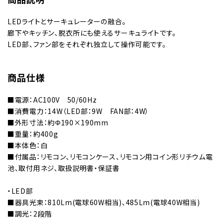
商品説明
LEDライトとサーキュレーターの融合。
廊下やキッチン、脱衣所にも使えるサーキュライトです。
LED部、ファン部をそれぞれ独立して操作可能です。
商品仕様
■電源：AC100V 50/60Hz
■消費電力：14W（LED部：9W FAN部：4W）
■外形寸法：約Φ190×190mm
■重量：約400g
■本体色：白
■付属品：リモコン、リモコンケース、リモコン用コイン形リチウム電
池、取付用ネジ、取扱説明書・保証書
・LED部
■器具光束：810Lm(電球60W相当)、485Lm(電球40W相当)
■調光：2段階