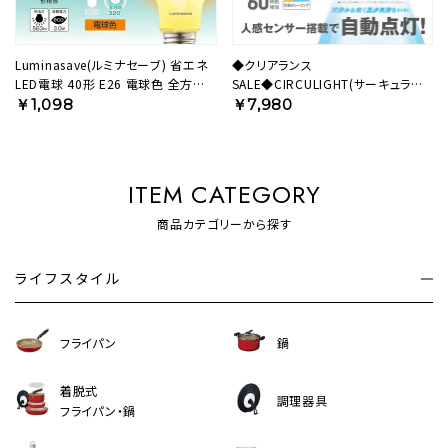
Luminasave(ルミナセーブ) 省エネ
◆クリアランス
LED電球 40形 E26 電球色 全方向タ
SALE◆CIRCULIGHT(サーキュライ
イプ LSF-A40L 【SH】
ト) 人感センサー付きソケットシリー
￥1,098
￥7,980
ズ 引掛けモデル 調色タイプ ホワイト
DSLH60SCWH 【SH】
ITEM CATEGORY
商品カテゴリーから探す
ライフスタイル
フライパン
鍋
着脱式
調理器具
フライパン・鍋