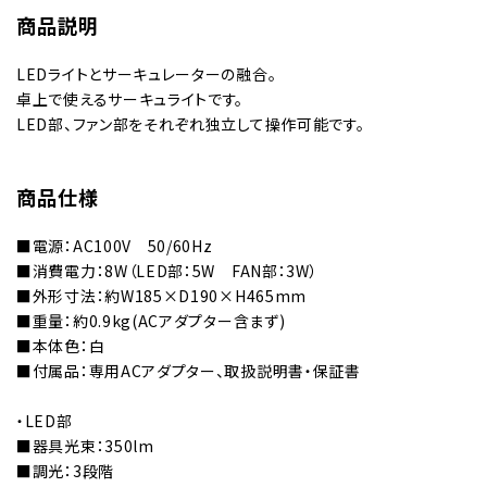
商品説明
LEDライトとサーキュレーターの融合。
卓上で使えるサーキュライトです。
LED部、ファン部をそれぞれ独立して操作可能です。
商品仕様
■電源：AC100V 50/60Hz
■消費電力：8W（LED部：5W FAN部：3W）
■外形寸法：約W185×D190×H465mm
■重量：約0.9kg(ACアダプター含まず)
■本体色：白
■付属品：専用ACアダプター、取扱説明書・保証書
・LED部
■器具光束：350lm
■調光：3段階