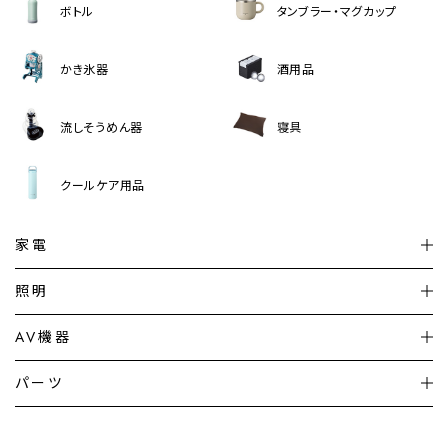
ボトル
タンブラー・マグカップ
かき氷器
酒用品
流しそうめん器
寝具
クールケア用品
家電
扇風機
サーキュレーター
照明
シーリングライト
シーリングファンライト
AV機器
加湿器・空気清浄機
ディフューザー
テレビ
ディスプレイ
パーツ
LED電球・LED直管・
ペンダントライト
デスクライト
暖房機
掃除機
ライフスタイル
家電
オーディオ
その他