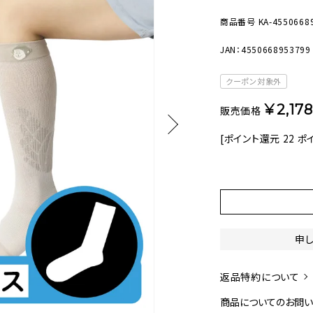
美容・健康家電
商品番号
KA-4550668
JAN：4550668953799
クーポン対象外
¥
2,178
販売価格
[ポイント還元
22
ポイ
申
返品特約について
商品についてのお問