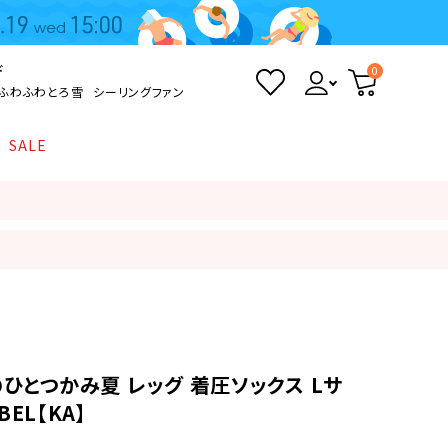
ド
0
ふわふわとろ雪
シーリングファン
SALE
照明
て
Kamome
返品・交換について
シーリングライト
シーリングファンライト
とろ雪かき氷器
ポイントについて
LED電球・LED直管・
ペンダントライト
ついて
sokomo
商品価格等の表示について
デスクライト
AV機器
ひとつかみ夏 レッグ 着圧ソックス Lサ
BEL【KA】
テレビ
ディスプレイ