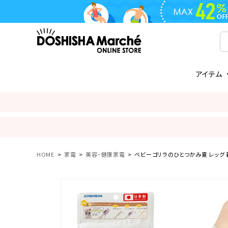
アイテム
ライフスタイル
ゴリラシリーズ
ライフスタイル関連
お知らせ
ご注文の流れ
everc
家電関
メディ
送料と
フライパン
鍋
オンドゾーン
領収書について
COREL
ご注文
着脱式
調理器具
AVISTA
商品レビューについて
ORION
ギフト
HOME
家電
美容・健康家電
ベビーゴリラのひとつかみ夏 レッグ 着圧ソ
フライパン・鍋
ボトル
タンブラー・マグカップ
coocaa
LUMEA
かき氷器
酒用品