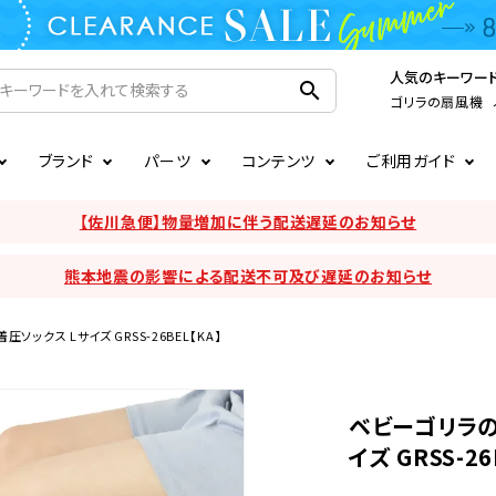
人気のキーワー
search
ゴリラの扇風機
ブランド
パーツ
コンテンツ
ご利用ガイド
家電
ook
連
ア掲載情報
お支払いについて
CIRCULIGHT
照明関連
注文確認メールの未着につい
【佐川急便】物量増加に伴う配送遅延のお知らせ
扇風機
サーキュレーター
熊本地震の影響による配送不可及び遅延のお知らせ
LE
後のキャンセルについて
LuminousLED
会員登録について
加湿器・空気清浄機
ディフューザー
ラッピング・熨斗について
まるでカメレオンシリーズ
日本国外への転送サービスに
ックス Lサイズ GRSS-26BEL【KA】
暖房機
掃除機
ベビーゴリラの
調理家電
生活家電
イズ GRSS-26