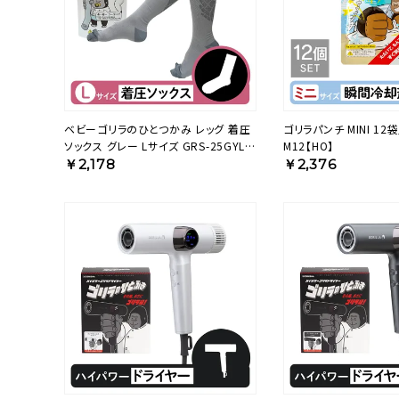
ベビーゴリラのひとつかみ レッグ 着圧
ゴリラパンチ MINI 12袋
ソックス グレー Lサイズ GRS-25GYL
M12【HO】
【KA】
￥2,178
￥2,376