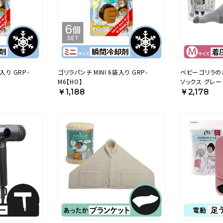
入り GRP-
ゴリラパンチ MINI 6袋入り GRP-
ベビーゴリラの
M6【HO】
ソックス グレー 
【KA】
￥1,188
￥2,178