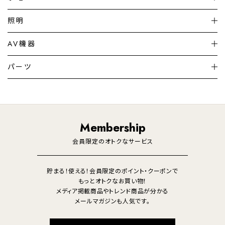
扇風機
サーキュレーター
照明
シーリングライト
シーリングファンライト
AV機器
加湿器・空気清浄機
ディフューザー
テレビ
ディスプレイ
パーツ
LED電球・LED直管・
ペンダントライト
デスクライト
暖房機
掃除機
ライフスタイル
家電
オーディオ
その他
調理家電
生活家電
照明
Membership
美容・健康家電
会員限定のオトクなサービス
貯まる！使える！会員限定のポイント・クーポンで
もっとオトクなお買い物！
メディア掲載商品やトレンド商品が分かる
メールマガジンも人気です。