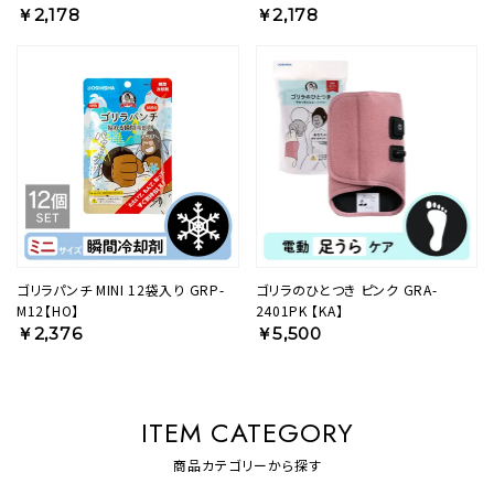
25GYM 【KA】
25GYL 【KA】
￥2,178
￥2,178
ゴリラパンチ MINI 12袋入り GRP-
ゴリラのひとつき ピンク GRA-
M12【HO】
2401PK 【KA】
￥2,376
￥5,500
ITEM CATEGORY
商品カテゴリーから探す