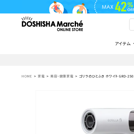
アイテム
ライフスタイル
ゴリラシリーズ
ライフスタイル関連
お知らせ
ご注文の流れ
everc
家電関
メディ
送料と
フライパン
鍋
オンドゾーン
領収書について
COREL
ご注文
HOME
家電
美容・健康家電
ゴリラのひとふき ホワイト GRD-250
着脱式
調理器具
AVISTA
商品レビューについて
ORION
ギフト
フライパン・鍋
ボトル
タンブラー・マグカップ
coocaa
LUMEA
かき氷器
酒用品