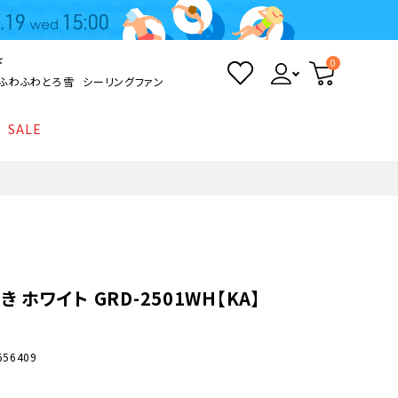
ド
0
ふわふわとろ雪
シーリングファン
SALE
照明
て
Kamome
返品・交換について
シーリングライト
シーリングファンライト
とろ雪かき氷器
ポイントについて
LED電球・LED直管・
ペンダントライト
ついて
sokomo
商品価格等の表示について
デスクライト
 ホワイト GRD-2501WH【KA】
AV機器
656409
テレビ
ディスプレイ