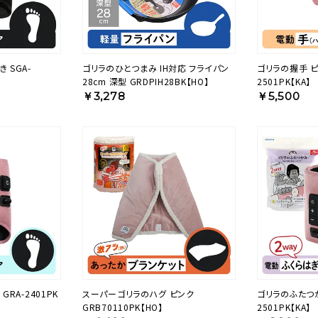
 SGA-
ゴリラのひとつまみ IH対応 フライパン
ゴリラの握手 ピ
28cm 深型 GRDPIH28BK【HO】
2501PK【KA】
￥3,278
￥5,500
RA-2401PK
スーパーゴリラのハグ ピンク
ゴリラのふたつか
GRB70110PK【HO】
2501PK【KA】