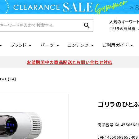
人気のキーワー
search
ゴリラの扇風機
ブランド
パーツ
コンテンツ
ご利用ガイド
家電
ook
連
ア掲載情報
お支払いについて
CIRCULIGHT
照明関連
注文確認メールの未着につい
お盆期間中の商品配送とお問い合わせ対応
扇風機
サーキュレーター
LE
後のキャンセルについて
LuminousLED
会員登録について
1WH【KA】
加湿器・空気清浄機
ディフューザー
ラッピング・熨斗について
まるでカメレオンシリーズ
日本国外への転送サービスに
ゴリラのひとふき
暖房機
掃除機
調理家電
生活家電
商品番号
KA-4550668
JAN：4550668656409