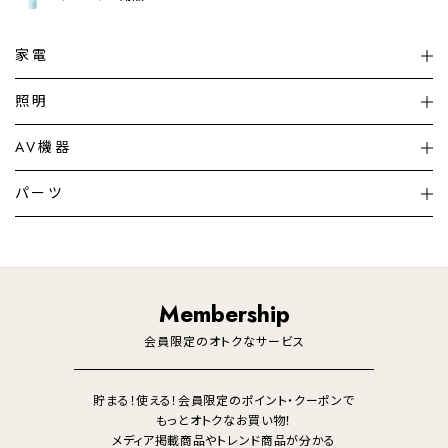
家電
扇風機
サーキュレーター
照明
シーリングライト
シーリングファンライト
AV機器
加湿器・空気清浄機
ディフューザー
テレビ
ディスプレイ
パーツ
LED電球・LED直管・
ペンダントライト
デスクライト
暖房機
掃除機
ライフスタイル
家電
オーディオ
その他
調理家電
生活家電
照明
Membership
美容・健康家電
会員限定のオトクなサービス
貯まる！使える！会員限定のポイント・クーポンで
もっとオトクなお買い物！
メディア掲載商品やトレンド商品が分かる