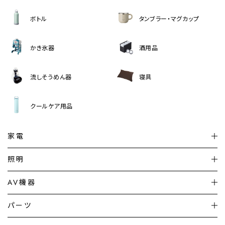
ボトル
タンブラー・マグカップ
かき氷器
酒用品
流しそうめん器
寝具
クールケア用品
家電
扇風機
サーキュレーター
照明
シーリングライト
シーリングファンライト
AV機器
加湿器・空気清浄機
ディフューザー
テレビ
ディスプレイ
パーツ
LED電球・LED直管・
ペンダントライト
デスクライト
暖房機
掃除機