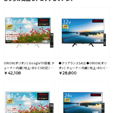
ORION(オリオン) GoogleTV搭載 チ
◆クリアランスSALE◆ORION(オリ
ューナー内蔵（地上・BS・CS対応） ス
オン) チューナー内蔵（地上・BS・CS
マートテレビ ホワイト 32v型 ハイビ
対応） 液晶テレビ 32v型 ハイビジョ
￥42,108
￥28,800
ジョン OLS32WD10S 【AVT】
ン OL32SE100 【AVT】