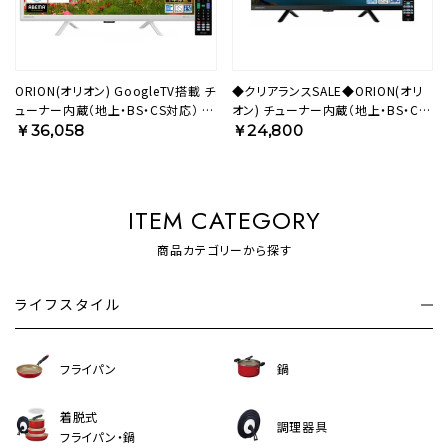
ORION(オリオン) GoogleTV搭載 チ
◆クリアランスSALE◆ORION(オリ
ューナー内蔵（地上・BS・CS対応） ス
オン) チューナー内蔵（地上・BS・CS
マートテレビ ホワイト 24v型 ハイビ
対応） 液晶テレビ 24v型 ハイビジョ
￥36,058
￥24,800
ジョン OLS24WD10S 【AVT】
ン OL24SE100 【AVT】
ITEM CATEGORY
商品カテゴリーから探す
ライフスタイル
フライパン
鍋
着脱式
調理器具
フライパン・鍋