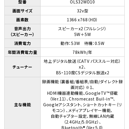
型番
OLS32WD10
画面サイズ
32v型
画素数
1366 x768（HD）
音声出力
スピーカーx2（フルレンジ）
（スピーカー）
5W＋5W
消費電力
動作：53W 待機：0.5W
年間消費電力量
78kWh/年
地上デジタル放送（CATV パススルー対応）
チューナー
x2、
BS・110度CSデジタル放送x2
録画機能（裏番組/番組表/自動/ダイレクト録
画対応）※1、
HDMI機器連動機能、GoogleTV™搭載
（Ver.11）、Chromecast Buil-in™、
主な機能
Googleアシスタント、ショートカットキー（リ
モコン）、メディアプレイヤー機能、
自動チャプター設定、無線LAN内蔵
（2.4GHz/5.0GHz）、
Bluetooth®（Ver.5.0）