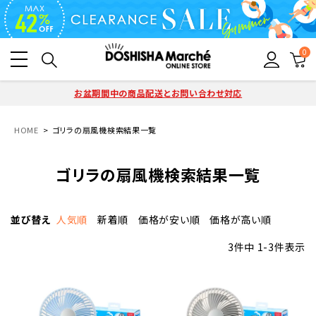
0
お盆期間中の商品配送とお問い合わせ対応
HOME
ゴリラの扇風機検索結果一覧
ゴリラの扇風機検索結果一覧
並び替え
人気順
新着順
価格が安い順
価格が高い順
3
件中
1
-
3
件表示