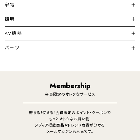
家電
扇風機
サーキュレーター
照明
シーリングライト
シーリングファンライト
AV機器
加湿器・空気清浄機
ディフューザー
テレビ
ディスプレイ
パーツ
LED電球・LED直管・
ペンダントライト
デスクライト
暖房機
掃除機
ライフスタイル
家電
オーディオ
その他
調理家電
生活家電
照明
Membership
美容・健康家電
会員限定のオトクなサービス
貯まる！使える！会員限定のポイント・クーポンで
もっとオトクなお買い物！
メディア掲載商品やトレンド商品が分かる
メールマガジンも人気です。