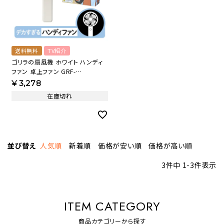
送料無料
TV紹介
ゴリラの扇風機 ホワイト ハンディ
ファン 卓上ファン GRF-
2601BWH【KA】
¥
3,278
在庫切れ
並び替え
人気順
新着順
価格が安い順
価格が高い順
3
件中
1
-
3
件表示
ITEM CATEGORY
商品カテゴリーから探す