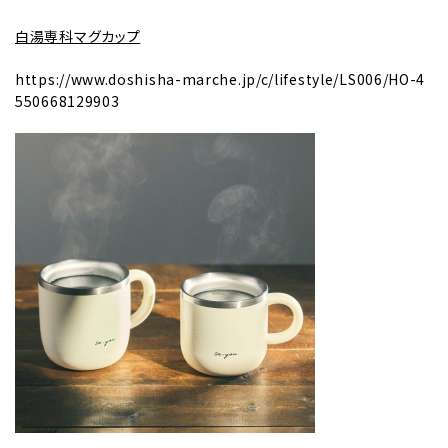
白湯専科マグカップ
https://www.doshisha-marche.jp/c/lifestyle/LS006/HO-4
550668129903