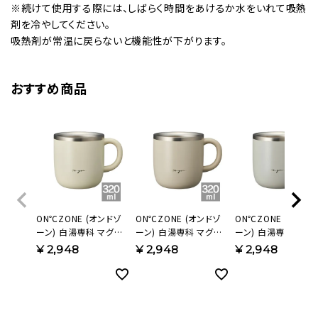
※続けて使用する際には、しばらく時間をあけるか水をいれて吸熱
剤を冷やしてください。
吸熱剤が常温に戻らないと機能性が下がります。
おすすめ商品
ON℃ZONE (オンドゾ
ON℃ZONE (オンドゾ
ON℃ZONE (オンド
ーン) 白湯専科 マグカ
ーン) 白湯専科 マグカ
ーン) 白湯専科 マグ
ップ 320ml アイボリー
ップ 320ml ピンクベー
ップ 320ml グレー
¥
2,948
¥
2,948
¥
2,948
OZSM320IV【HO】
ジュ
OZSM320GY【HO】
OZSM320PB【HO】