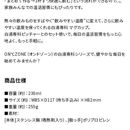
「まとめて作る→1杯ずつ快適に飲む」という流れができるので、ご
家族みんなでの温活習慣にもぴったりです。
熱々の飲みものをすばやく“飲みやすい温度”に変えて、さらに飲み
やすい温度を保ってくれる白湯専科 マグカップ。
白湯専科ピッチャーとのセット使いで、毎日の温活習慣をもっと心
地よく、もっと手軽に。
ON℃ZONE（オンドゾーン）の白湯専科シリーズで、健やかな毎日を
始めてみませんか？
商品仕様
■容量（約）：230ml
■サイズ（約）：W85×D117（持ち手込み）×H82mm
■重量（約）：255g
■素材：
[本体]ステンレス鋼（吸熱剤入り）、[取っ手]ポリプロピレン