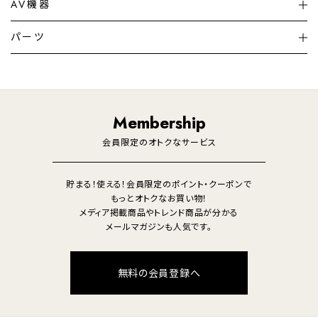
シーリングライト
シーリングファンライト
AV機器
加湿器・空気清浄機
ディフューザー
テレビ
ディスプレイ
パーツ
LED電球・LED直管・
ペンダントライト
デスクライト
暖房機
掃除機
ライフスタイル
家電
オーディオ
その他
調理家電
生活家電
照明
Membership
美容・健康家電
会員限定のオトクなサービス
貯まる！使える！会員限定のポイント・クーポンで
もっとオトクなお買い物！
メディア掲載商品やトレンド商品が分かる
メールマガジンも人気です。
無料の会員登録へ