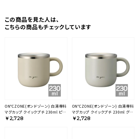
この商品を⾒た⼈は、
こちらの商品もチェックしています
ON℃ZONE(オンドゾーン) 白湯専科
ON℃ZONE(オンドゾーン) 白湯専科
マグカップ クイックプチ 230ml ピン
マグカップ クイックプチ 230ml グレ
クベージュ OZSM230PB 【HO】
ー OZSM230GY 【HO】
￥2,728
￥2,728