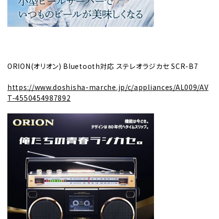
ORION(オリオン) Bluetooth対応 ステレオラジカセ SCR-B7
https://www.doshisha-marche.jp/c/appliances/AL009/AV
T-4550454987892