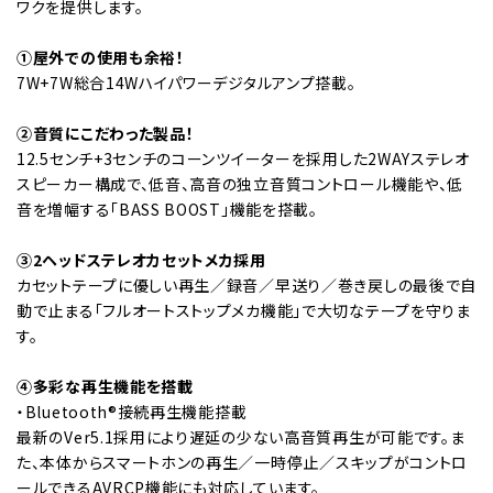
ワクを提供します。
①屋外での使用も余裕！
7W+7W総合14Wハイパワーデジタルアンプ搭載。
②音質にこだわった製品！
12.5センチ+3センチのコーンツイーターを採用した2WAYステレオ
スピーカー構成で、低音、高音の独立音質コントロール機能や、低
音を増幅する「BASS BOOST」機能を搭載。
③2ヘッドステレオカセットメカ採用
カセットテープに優しい再生／録音／早送り／巻き戻しの最後で自
動で止まる「フルオートストップメカ機能」で大切なテープを守りま
す。
④多彩な再生機能を搭載
・Bluetooth®接続再生機能搭載
最新のVer5.1採用により遅延の少ない高音質再生が可能です。ま
た、本体からスマートホンの再生／一時停止／スキップがコントロ
ールできるAVRCP機能にも対応しています。