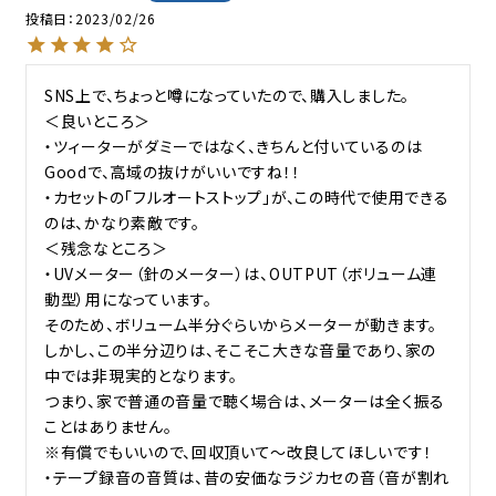
投稿日
2023/02/26
SNS上で、ちょっと噂になっていたので、購入しました。

＜良いところ＞

・ツィーターがダミーではなく、きちんと付いているのは
Goodで、高域の抜けがいいですね！！

・カセットの「フルオートストップ」が、この時代で使用できる
のは、かなり素敵です。

＜残念なところ＞

・UVメーター（針のメーター）は、OUTPUT（ボリューム連
動型）用になっています。

そのため、ボリューム半分ぐらいからメーターが動きます。

しかし、この半分辺りは、そこそこ大きな音量であり、家の
中では非現実的となります。

つまり、家で普通の音量で聴く場合は、メーターは全く振る
ことはありません。

※有償でもいいので、回収頂いて～改良してほしいです！

・テープ録音の音質は、昔の安価なラジカセの音（音が割れ