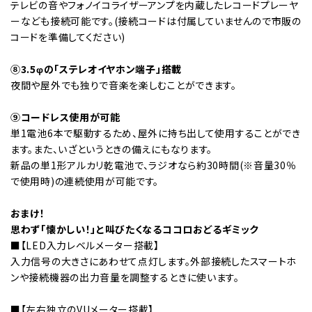
テレビの音やフォノイコライザーアンプを内蔵したレコードプレーヤ
ーなども接続可能です。(接続コードは付属していませんので市販の
コードを準備してください)
⑧3.5φの「ステレオイヤホン端子」搭載
夜間や屋外でも独りで音楽を楽しむことができます。
⑨コードレス使用が可能
単1電池6本で駆動するため、屋外に持ち出して使用することができ
ます。また、いざというときの備えにもなります。
新品の単1形アルカリ乾電池で、ラジオなら約30時間(※音量30％
で使用時)の連続使用が可能です。
おまけ！
思わず「懐かしい！」と叫びたくなるココロおどるギミック
■【LED入力レベルメーター搭載】
入力信号の大きさにあわせて点灯します。外部接続したスマートホ
ンや接続機器の出力音量を調整するときに使います。
■【左右独立のVUメーター搭載】