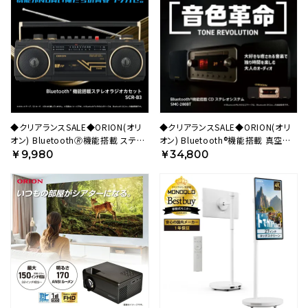
◆クリアランスSALE◆ORION(オリ
◆クリアランスSALE◆ORION(オリ
オン) Bluetooth🄬機能搭載 ステレ
オン) Bluetooth®機能搭載 真空管
オラジカセ ブラック SCR-B3 BK
ハイブリッドアンプCDステレオ SMC-
￥9,980
￥34,800
【AVT】
280BT 【AVT】