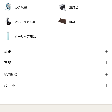
かき氷器
酒用品
流しそうめん器
寝具
クールケア用品
家電
扇風機
サーキュレーター
照明
シーリングライト
シーリングファンライト
AV機器
加湿器・空気清浄機
ディフューザー
テレビ
ディスプレイ
パーツ
LED電球・LED直管・
ペンダントライト
デスクライト
暖房機
掃除機
ライフスタイル
家電
オーディオ
その他
調理家電
生活家電
照明