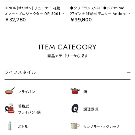
ORION(オリオン) チューナー内蔵
◆クリアランスSALE◆ドでかPad
スマートプロジェクター OP-3001G
27インチ 移動式モニター Andoroid
【AVT】
タブレット 大画面 KFD-271U 【AVT】
￥32,780
￥99,800
ITEM CATEGORY
商品カテゴリーから探す
ライフスタイル
フライパン
鍋
着脱式
調理器具
フライパン・鍋
ボトル
タンブラー・マグカップ