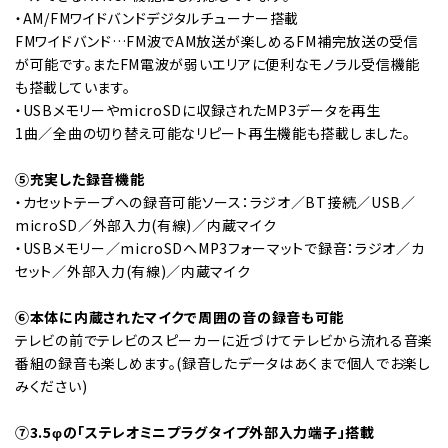
・AM/FMワイドバンドデジタルチューナー搭載
FMワイドバンド…FM波でAM放送が楽しめるFM補完放送の受信
が可能です。またFM電波が弱いエリアに便利なモノラル受信機能
も搭載しています。
・USBメモリーやmicroSDに収録されたMP3データを再生
1曲／全曲の切り替え可能なリピート再生機能も搭載しました。
⑤充実した録音機能
・カセットテープへの録音可能ソース：ラジオ／BT接続／USB／
microSD／外部入力(有線)／内蔵マイク
・USBメモリー／microSDへMP3フォーマットで録音：ラジオ／カ
セット／外部入力(有線)／内蔵マイク
⑥本体に内蔵されたマイクで周囲の音の録音も可能
テレビの前でテレビのスピーカーに近づけてテレビから流れる音楽
番組の録音も楽しめます。(録音したデータはあくまで個人でお楽し
みください)
⑦3.5φの「ステレオミニプラグタイプ外部入力端子」搭載