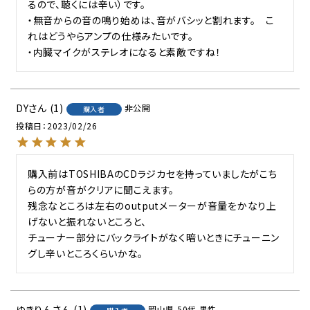
るので、聴くには辛い）です。

・無音からの音の鳴り始めは、音がバシッと割れます。　こ
れはどうやらアンプの仕様みたいです。

・内臓マイクがステレオになると素敵ですね！
DY
1
非公開
購入者
投稿日
2023/02/26
購入前はTOSHIBAのCDラジカセを持っていましたがこち
らの方が音がクリアに聞こえます。

残念なところは左右のoutputメーターが音量をかなり上
げないと振れないところと、

チューナー部分にバックライトがなく暗いときにチューニン
ゆきりん
1
岡山県
50代
男性