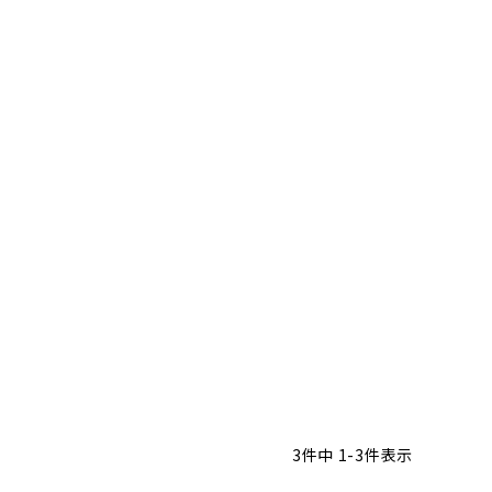
オーディオ
その他
3
件中
1
-
3
件表示