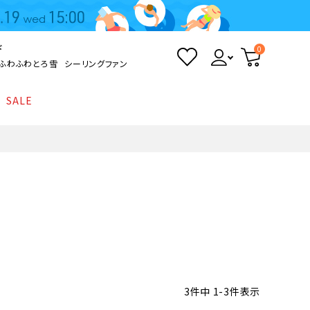
ド
0
ふわふわとろ雪
シーリングファン
SALE
照明
て
Kamome
返品・交換について
シーリングライト
シーリングファンライト
とろ雪かき氷器
ポイントについて
LED電球・LED直管・
ペンダントライト
ついて
sokomo
商品価格等の表示について
デスクライト
AV機器
テレビ
ディスプレイ
3
件中
1
-
3
件表示