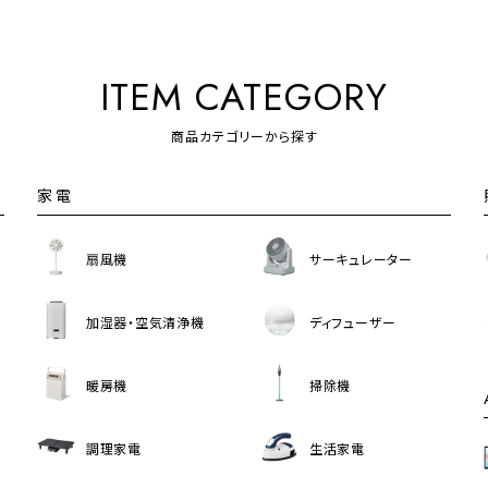
ITEM CATEGORY
商品カテゴリーから探す
家電
扇風機
サーキュレーター
加湿器・空気清浄機
ディフューザー
暖房機
掃除機
調理家電
生活家電