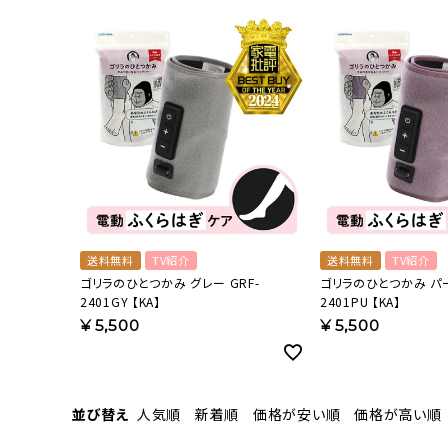
流しそうめん器
寝具
クールケア用品
送料無料
TV紹介
送料無料
TV紹介
ゴリラのひとつかみ グレー GRF-
ゴリラのひとつかみ パー
2401GY 【KA】
2401PU 【KA】
¥
5,500
¥
5,500
並び替え
人気順
新着順
価格が安い順
価格が高い順