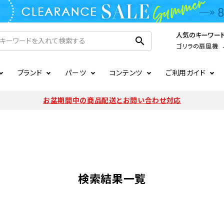
人気のキーワー
search
ゴリラの扇風機
ブランド
パーツ
コンテンツ
ご利用ガイド
家電
ook
連
ア掲載情報
お支払いについて
CIRCULIGHT
照明関連
注文確認メールの未着につい
お盆期間中の商品配送とお問い合わせ対応
扇風機
サーキュレーター
LE
後のキャンセルについて
LuminousLED
会員登録について
加湿器・空気清浄機
ディフューザー
ラッピング・熨斗について
まるでカメレオンシリーズ
日本国外への転送サービスに
暖房機
掃除機
検索結果一覧
調理家電
生活家電