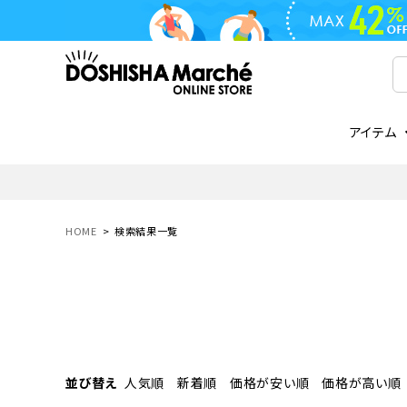
アイテム
ライフスタイル
ゴリラシリーズ
ライフスタイル関連
お知らせ
ご注文の流れ
everc
家電関
メディ
送料と
フライパン
鍋
オンドゾーン
領収書について
COREL
ご注文
HOME
検索結果一覧
着脱式
調理器具
AVISTA
商品レビューについて
ORION
ギフト
フライパン・鍋
ボトル
タンブラー・マグカップ
coocaa
LUMEA
かき氷器
酒用品
並び替え
人気順
新着順
価格が安い順
価格が高い順