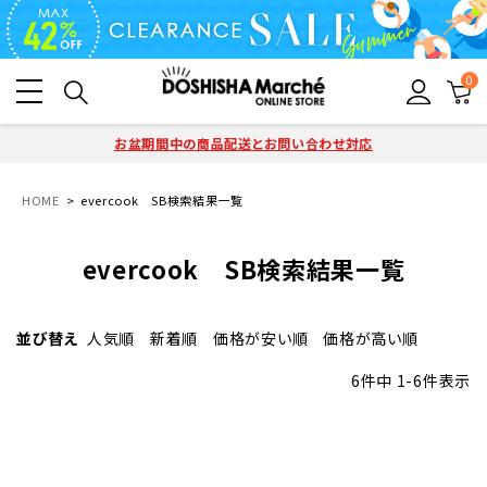
0
お盆期間中の商品配送とお問い合わせ対応
HOME
evercook SB検索結果一覧
evercook SB検索結果一覧
並び替え
人気順
新着順
価格が安い順
価格が高い順
6
件中
1
-
6
件表示