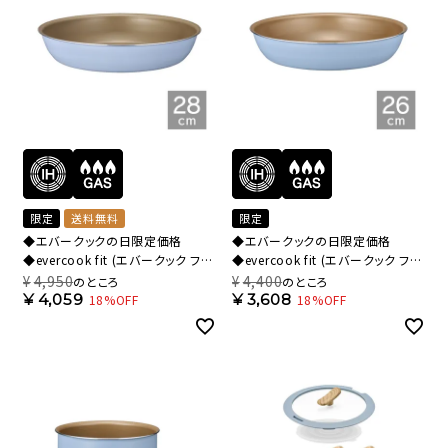
限定
送料無料
限定
◆エバークックの日限定価格
◆エバークックの日限定価格
◆evercook fit (エバークック フィ
◆evercook fit (エバークック フィ
ット) 【限定色】 IH対応 フライパン
ット) 【限定色】 IH対応 フライパン
¥
4,950
¥
4,400
のところ
のところ
28cm スモーキーブルー
26cm スモーキーブルー
¥
4,059
¥
3,608
18%OFF
18%OFF
EFIFP28SB【HO】
EFIFP26SB【HO】