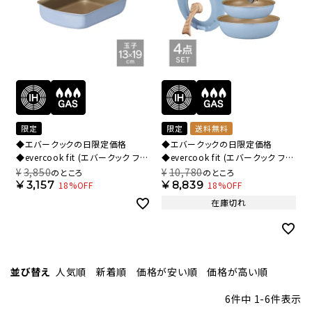
限定
限定
送料無料
◆エバークックの日限定価格
◆エバークックの日限定価格
◆evercook fit (エバークック フィ
◆evercook fit (エバークック フィ
ット) 【限定色】 IH対応 着脱式 玉子
ット) 【限定色】 IH対応 着脱式 フラ
¥
3,850
¥
10,780
のところ
のところ
焼き フライパン 13×19cm スモー
イパン 4点セット スモーキーブルー
¥
3,157
¥
8,839
18%OFF
18%OFF
キーブルー EFIFP13SB【HO】
500日保証 EIST4BG【HO】
在庫切れ
並び替え
人気順
新着順
価格が安い順
価格が高い順
6
件中
1
-
6
件表示