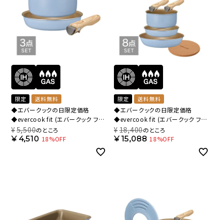
限定
送料無料
限定
送料無料
◆エバークックの日限定価格
◆エバークックの日限定価格
◆evercook fit (エバークック フィ
◆evercook fit (エバークック フィ
ット) 【限定色】 IH対応 着脱式 フラ
ット) 【限定色】 IH対応 着脱式 フラ
¥
5,500
¥
18,400
のところ
のところ
イパン 3点セット スモーキーブルー
イパン 8点セット スモーキーブルー
¥
4,510
¥
15,088
18%OFF
18%OFF
EFIST3SB【HO】
500日保証 EFIST8SB【HO】