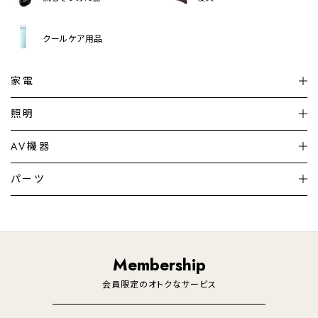
クールケア用品
家電
扇風機
サーキュレーター
照明
シーリングライト
シーリングファンライト
AV機器
加湿器・空気清浄機
ディフューザー
テレビ
ディスプレイ
パーツ
LED電球・LED直管・
ペンダントライト
デスクライト
暖房機
掃除機
ライフスタイル
家電
オーディオ
その他
調理家電
生活家電
照明
Membership
美容・健康家電
会員限定のオトクなサービス