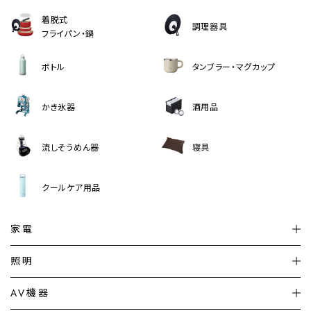
着脱式
調理器具
フライパン・鍋
ボトル
タンブラー・マグカップ
かき氷器
酒用品
流しそうめん器
寝具
クールケア用品
家電
扇風機
サーキュレーター
照明
シーリングライト
シーリングファンライト
AV機器
加湿器・空気清浄機
ディフューザー