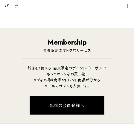
テレビ
ディスプレイ
パーツ
LED電球・LED直管・
ペンダントライト
デスクライト
暖房機
掃除機
ライフスタイル
家電
オーディオ
その他
調理家電
生活家電
照明
Membership
美容・健康家電
会員限定のオトクなサービス
貯まる！使える！会員限定のポイント・クーポンで
もっとオトクなお買い物！
メディア掲載商品やトレンド商品が分かる
メールマガジンも人気です。
無料の会員登録へ