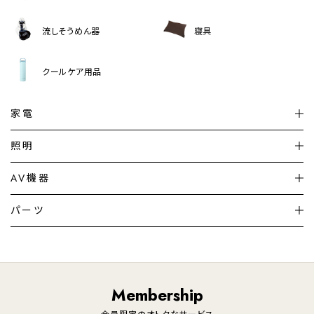
流しそうめん器
寝具
クールケア用品
家電
扇風機
サーキュレーター
照明
シーリングライト
シーリングファンライト
AV機器
加湿器・空気清浄機
ディフューザー
テレビ
ディスプレイ
パーツ
LED電球・LED直管・
ペンダントライト
デスクライト
暖房機
掃除機
ライフスタイル
家電
オーディオ
その他
調理家電
生活家電
照明
Membership
美容・健康家電