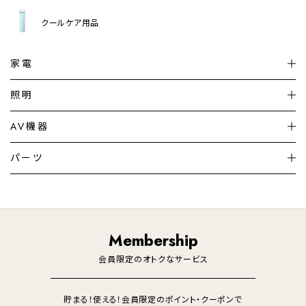
クールケア用品
家電
扇風機
サーキュレーター
照明
シーリングライト
シーリングファンライト
AV機器
加湿器・空気清浄機
ディフューザー
テレビ
ディスプレイ
パーツ
LED電球・LED直管・
ペンダントライト
デスクライト
暖房機
掃除機
ライフスタイル
家電
オーディオ
その他
調理家電
生活家電
照明
Membership
美容・健康家電
会員限定のオトクなサービス
貯まる！使える！会員限定のポイント・クーポンで