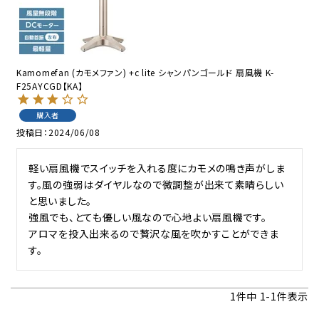
Kamomefan (カモメファン) +c lite シャンパンゴールド 扇風機 K-
F25AYCGD【KA】
購入者
投稿日
2024/06/08
軽い扇風機でスイッチを入れる度にカモメの鳴き声がしま
す。風の強弱はダイヤルなので微調整が出来て素晴らしい
と思いました。

強風でも、とても優しい風なので心地よい扇風機です。

アロマを投入出来るので贅沢な風を吹かすことができま
す。
1
件中
1
-
1
件表示