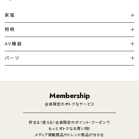
家電
扇風機
サーキュレーター
照明
シーリングライト
シーリングファンライト
AV機器
加湿器・空気清浄機
ディフューザー
テレビ
ディスプレイ
パーツ
LED電球・LED直管・
ペンダントライト
デスクライト
暖房機
掃除機
ライフスタイル
家電
オーディオ
その他
調理家電
生活家電
照明
Membership
美容・健康家電
会員限定のオトクなサービス
貯まる！使える！会員限定のポイント・クーポンで
もっとオトクなお買い物！
メディア掲載商品やトレンド商品が分かる