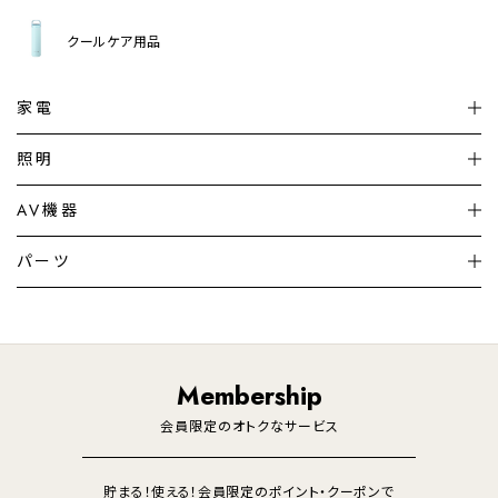
クールケア用品
家電
扇風機
サーキュレーター
照明
シーリングライト
シーリングファンライト
AV機器
加湿器・空気清浄機
ディフューザー
テレビ
ディスプレイ
パーツ
LED電球・LED直管・
ペンダントライト
デスクライト
暖房機
掃除機
ライフスタイル
家電
オーディオ
その他
調理家電
生活家電
照明
Membership
美容・健康家電
会員限定のオトクなサービス
貯まる！使える！会員限定のポイント・クーポンで