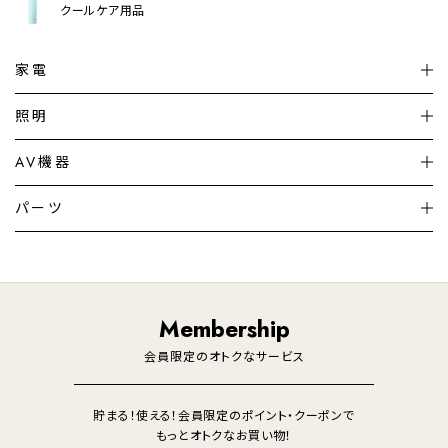
クールケア用品
家電
扇風機
サーキュレーター
照明
シーリングライト
シーリングファンライト
AV機器
加湿器・空気清浄機
ディフューザー
テレビ
ディスプレイ
パーツ
LED電球・LED直管・
ペンダントライト
デスクライト
暖房機
掃除機
ライフスタイル
家電
オーディオ
その他
調理家電
生活家電
照明
Membership
美容・健康家電
会員限定のオトクなサービス
貯まる！使える！会員限定のポイント・クーポンで
もっとオトクなお買い物！