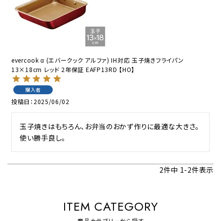
evercook α (エバークック アルファ) IH対応 玉子焼きフライパン
13×18cm レッド 2年保証 EAFP13RD 【HO】
購入者
投稿日
2025/06/02
玉子焼きはもちろん、お弁当のおかず作りに最適な大きさ。
使い勝手良し。
2
件中
1
-
2
件表示
ITEM CATEGORY