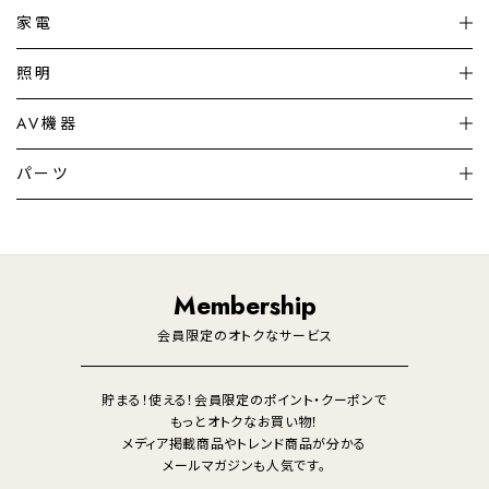
家電
扇風機
サーキュレーター
照明
シーリングライト
シーリングファンライト
AV機器
加湿器・空気清浄機
ディフューザー
テレビ
ディスプレイ
パーツ
LED電球・LED直管・
ペンダントライト
デスクライト
暖房機
掃除機
ライフスタイル
家電
オーディオ
その他
調理家電
生活家電
照明
Membership
美容・健康家電
会員限定のオトクなサービス
貯まる！使える！会員限定のポイント・クーポンで
もっとオトクなお買い物！
メディア掲載商品やトレンド商品が分かる
メールマガジンも人気です。