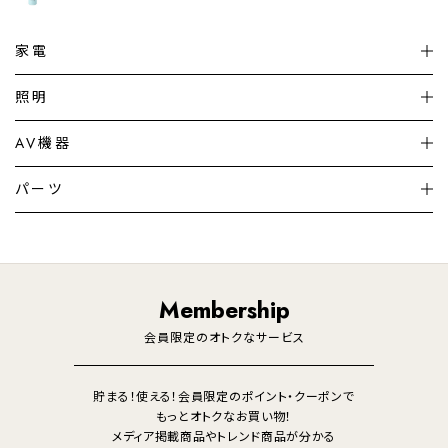
家電
扇風機
サーキュレーター
照明
シーリングライト
シーリングファンライト
AV機器
加湿器・空気清浄機
ディフューザー
テレビ
ディスプレイ
パーツ
LED電球・LED直管・
ペンダントライト
デスクライト
暖房機
掃除機
ライフスタイル
家電
オーディオ
その他
調理家電
生活家電
照明
Membership
美容・健康家電
会員限定のオトクなサービス
貯まる！使える！会員限定のポイント・クーポンで
もっとオトクなお買い物！
メディア掲載商品やトレンド商品が分かる