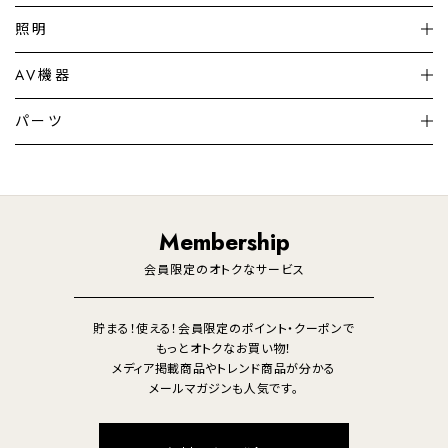
扇風機
サーキュレーター
照明
シーリングライト
シーリングファンライト
AV機器
加湿器・空気清浄機
ディフューザー
テレビ
ディスプレイ
パーツ
LED電球・LED直管・
ペンダントライト
デスクライト
暖房機
掃除機
ライフスタイル
家電
オーディオ
その他
調理家電
生活家電
照明
Membership
美容・健康家電
会員限定のオトクなサービス
貯まる！使える！会員限定のポイント・クーポンで
もっとオトクなお買い物！
メディア掲載商品やトレンド商品が分かる
メールマガジンも人気です。