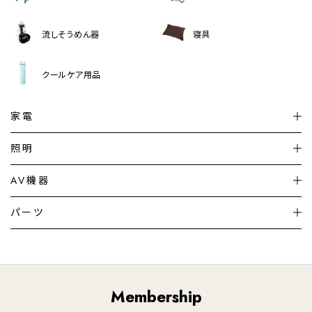
流しそうめん器
寝具
クールケア用品
家電
扇風機
サーキュレーター
照明
シーリングライト
シーリングファンライト
AV機器
加湿器・空気清浄機
ディフューザー
テレビ
ディスプレイ
パーツ
LED電球・LED直管・
ペンダントライト
デスクライト
暖房機
掃除機
ライフスタイル
家電
オーディオ
その他
調理家電
生活家電
照明
Membership
美容・健康家電