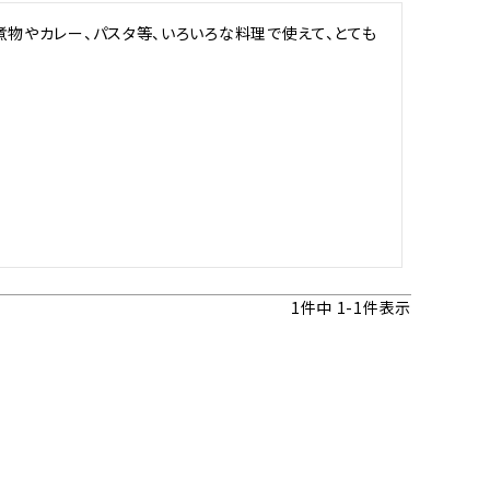
オーディオ
その他
煮物やカレー、パスタ等、いろいろな料理で使えて、とても
1
件中
1
-
1
件表示