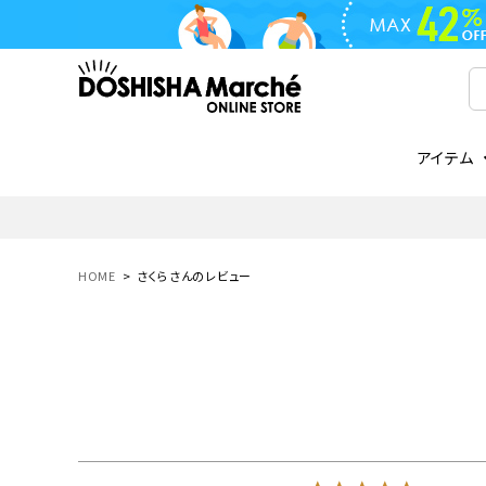
アイテム
ライフスタイル
ゴリラシリーズ
ライフスタイル関連
お知らせ
ご注文の流れ
everc
家電関
メディ
送料と
フライパン
鍋
オンドゾーン
領収書について
COREL
ご注文
HOME
さくらさんのレビュー
着脱式
調理器具
AVISTA
商品レビューについて
ORION
ギフト
フライパン・鍋
ボトル
タンブラー・マグカップ
coocaa
LUMEA
かき氷器
酒用品