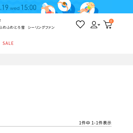
ド
0
ふわふわとろ雪
シーリングファン
SALE
照明
て
Kamome
返品・交換について
シーリングライト
シーリングファンライト
とろ雪かき氷器
ポイントについて
LED電球・LED直管・
ペンダントライト
ついて
sokomo
商品価格等の表示について
デスクライト
AV機器
1
件中
1
-
1
件表示
テレビ
ディスプレイ