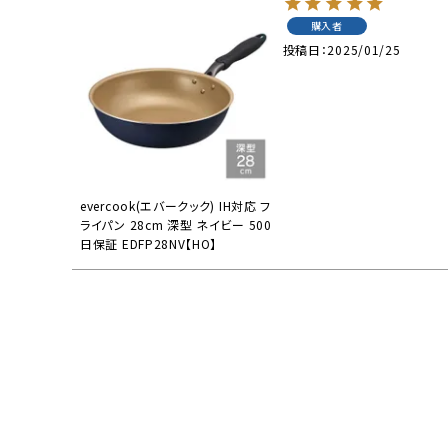
流しそうめん器
寝具
購入者
投稿日
2025/01/25
クールケア用品
evercook(エバークック) IH対応 フ
ライパン 28cm 深型 ネイビー 500
日保証 EDFP28NV【HO】