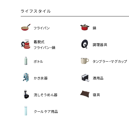
ライフスタイル
フライパン
鍋
着脱式
調理器具
フライパン・鍋
ボトル
タンブラー・マグカップ
かき氷器
酒用品
流しそうめん器
寝具
クールケア用品