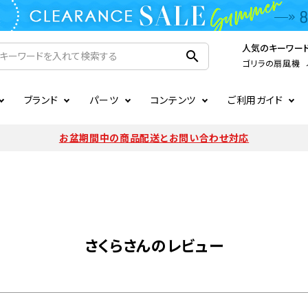
人気のキーワー
search
ゴリラの扇風機
ブランド
パーツ
コンテンツ
ご利用ガイド
家電
ook
連
ア掲載情報
お支払いについて
CIRCULIGHT
照明関連
注文確認メールの未着につい
お盆期間中の商品配送とお問い合わせ対応
扇風機
サーキュレーター
LE
後のキャンセルについて
LuminousLED
会員登録について
加湿器・空気清浄機
ディフューザー
ラッピング・熨斗について
まるでカメレオンシリーズ
日本国外への転送サービスに
暖房機
掃除機
さくらさんのレビュー
調理家電
生活家電