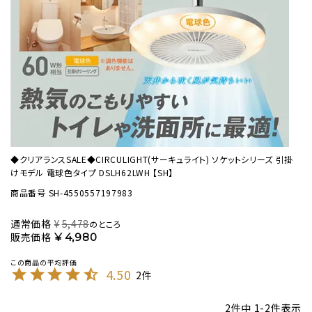
◆クリアランスSALE◆CIRCULIGHT(サーキュライト) ソケットシリーズ 引掛
けモデル 電球色タイプ DSLH62LWH 【SH】
商品番号
SH-4550557197983
通常価格
¥
5,478
のところ
販売価格
¥
4,980
4.50
2
2
件中
1
-
2
件表示