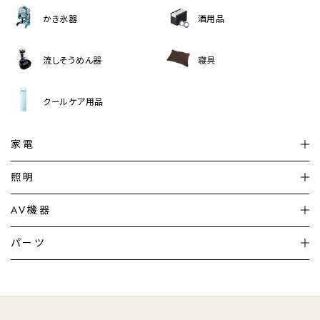
かき氷器
酒用品
流しそうめん器
寝具
クールケア用品
家電
扇風機
サーキュレーター
照明
シーリングライト
シーリングファンライト
AV機器
加湿器・空気清浄機
ディフューザー
テレビ
ディスプレイ
パーツ
LED電球・LED直管・
ペンダントライト
デスクライト
暖房機
掃除機
ライフスタイル
家電
オーディオ
その他
調理家電
生活家電
照明