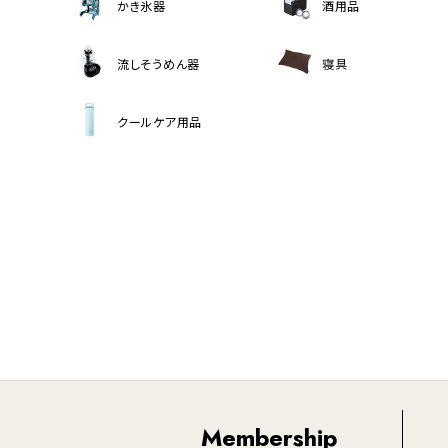
かき氷器
酒用品
流しそうめん器
寝具
クールケア用品
Membership