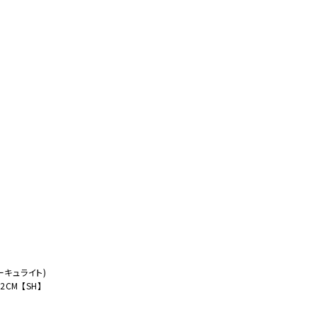
オーディオ
その他
サーキュライト)
CM 【SH】