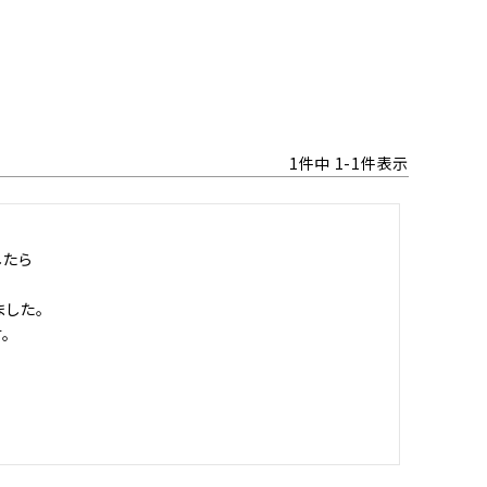
1
件中
1
-
1
件表示
たら

た。


