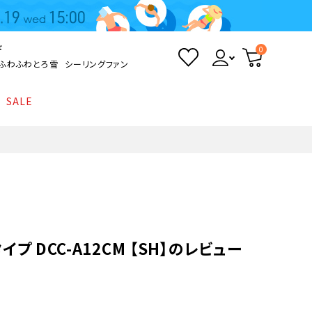
ド
0
ふわふわとろ雪
シーリングファン
SALE
照明
て
Kamome
返品・交換について
シーリングライト
シーリングファンライト
とろ雪かき氷器
ポイントについて
LED電球・LED直管・
ペンダントライト
ついて
sokomo
商品価格等の表示について
デスクライト
プ DCC-A12CM 【SH】のレビュー
AV機器
テレビ
ディスプレイ