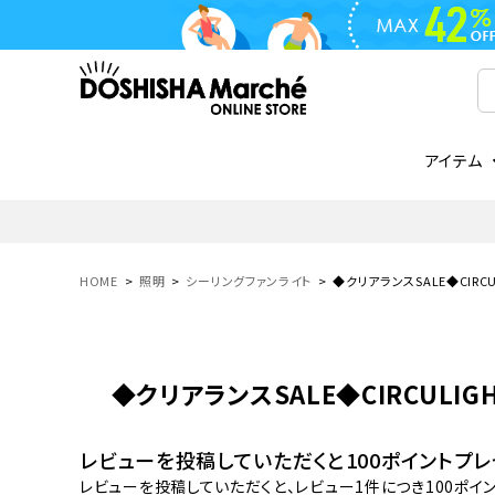
アイテム
ライフスタイル
ゴリラシリーズ
ライフスタイル関連
お知らせ
ご注文の流れ
everc
家電関
メディ
送料と
フライパン
鍋
オンドゾーン
領収書について
COREL
ご注文
HOME
照明
シーリングファンライト
◆クリアランスSALE◆CIRCU
着脱式
調理器具
AVISTA
商品レビューについて
ORION
ギフト
フライパン・鍋
ボトル
タンブラー・マグカップ
◆クリアランスSALE◆CIRCULIG
coocaa
LUMEA
かき氷器
酒用品
レビューを投稿していただくと100ポイントプレ
レビューを投稿していただくと、レビュー1件につき100ポイ