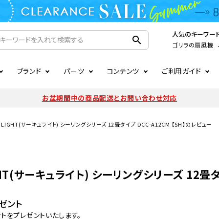
人気のキーワー
search
ゴリラの扇風機
ブランド
パーツ
コンテンツ
ご利用ガイド
家電
ook
連
ア掲載情報
お支払いについて
CIRCULIGHT
照明関連
注文確認メールの未着につい
お盆期間中の商品配送とお問い合わせ対応
扇風機
サーキュレーター
LE
後のキャンセルについて
LuminousLED
会員登録について
LIGHT(サーキュライト) シーリングシリーズ 12畳タイプ DCC-A12CM 【SH】のレビュー
加湿器・空気清浄機
ディフューザー
ラッピング・熨斗について
まるでカメレオンシリーズ
日本国外への転送サービスに
暖房機
掃除機
HT(サーキュライト) シーリングシリーズ 12畳タイ
調理家電
生活家電
ゼント
ントをプレゼントいたします。