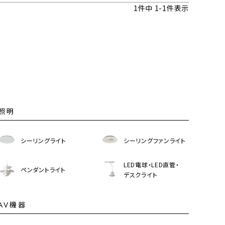
1
件中
1
-
1
件表示
照明
シーリングライト
シーリングファンライト
LED電球・LED直管・
ペンダントライト
デスクライト
AV機器