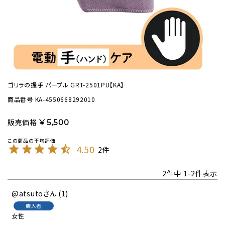
ゴリラの握手 パープル GRT-2501PU【KA】
商品番号
KA-4550668292010
販売価格
¥
5,500
4.50
2
2
件中
1
-
2
件表示
@atsuto
1
購入者
女性