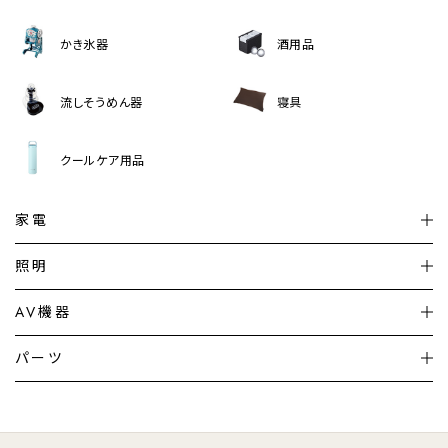
かき氷器
酒用品
流しそうめん器
寝具
クールケア用品
家電
扇風機
サーキュレーター
照明
シーリングライト
シーリングファンライト
AV機器
加湿器・空気清浄機
ディフューザー
テレビ
ディスプレイ
パーツ
LED電球・LED直管・
ペンダントライト
デスクライト
暖房機
掃除機
ライフスタイル
家電
オーディオ
その他
調理家電
生活家電