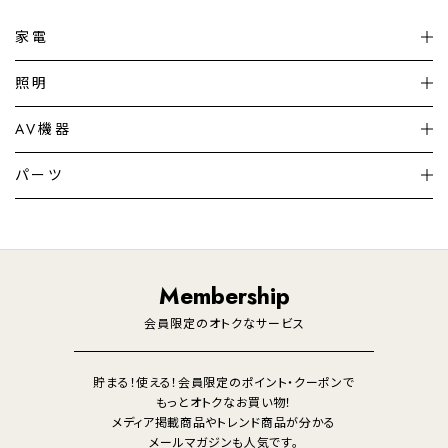
家電
扇風機
サーキュレーター
照明
シーリングライト
シーリングファンライト
AV機器
加湿器・空気清浄機
ディフューザー
テレビ
ディスプレイ
パーツ
LED電球・LED直管・
ペンダントライト
デスクライト
暖房機
掃除機
ライフスタイル
家電
オーディオ
その他
調理家電
生活家電
照明
Membership
美容・健康家電
会員限定のオトクなサービス
貯まる！使える！会員限定のポイント・クーポンで
もっとオトクなお買い物！
メディア掲載商品やトレンド商品が分かる
メールマガジンも人気です。