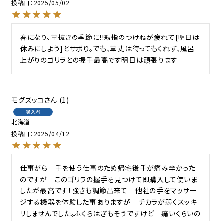
投稿日
2025/05/02
春になり、草抜きの季節に!!親指のつけねが疲れて[明日は
休みにしよう]とサボり。でも、草丈は待ってもくれず、風呂
上がりのゴリラとの握手最高です明日は頑張ります
モグズッコ
1
購入者
北海道
投稿日
2025/04/12
仕事がら　手を使う仕事のため帰宅後手が痛み辛かった
のですが　このゴリラの握手を見つけて即購入して使いま
したが最高です！強さも調節出来て　他社の手をマッサー
ジする機器を体験した事ありますが　チカラが弱くスッキ
リしませんでした。ふくらはぎもそうですけど　痛いくらいの