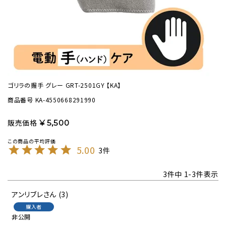
ゴリラの握手 グレー GRT-2501GY 【KA】
商品番号
KA-4550668291990
販売価格
¥
5,500
5.00
3
3
件中
1
-
3
件表示
アンリブレ
3
購入者
非公開