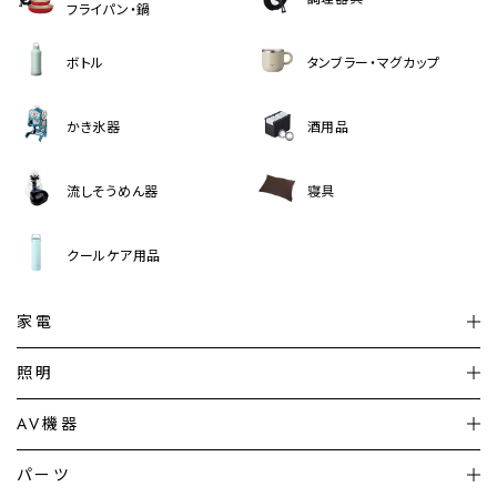
フライパン・鍋
ボトル
タンブラー・マグカップ
かき氷器
酒用品
流しそうめん器
寝具
クールケア用品
家電
扇風機
サーキュレーター
照明
シーリングライト
シーリングファンライト
AV機器
加湿器・空気清浄機
ディフューザー
テレビ
ディスプレイ
パーツ
LED電球・LED直管・
ペンダントライト
デスクライト