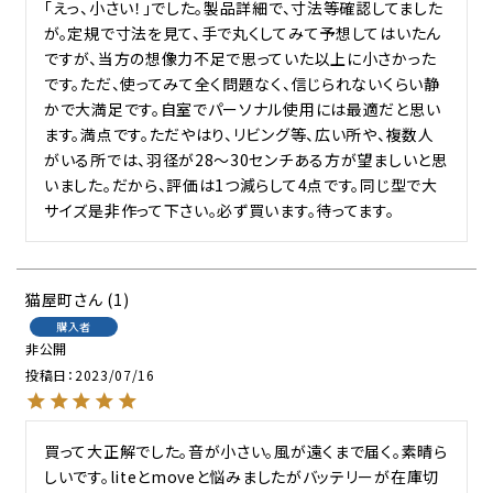
「えっ、小さい！」でした。製品詳細で、寸法等確認してました
が。定規で寸法を見て、手で丸くしてみて予想してはいたん
ですが、当方の想像力不足で思っていた以上に小さかった
です。ただ、使ってみて全く問題なく、信じられないくらい静
かで大満足です。自室でパーソナル使用には最適だと思い
ます。満点です。ただやはり、リビング等、広い所や、複数人
がいる所では、羽径が28〜30センチある方が望ましいと思
いました。だから、評価は1つ減らして4点です。同じ型で大
サイズ是非作って下さい。必ず買います。待ってます。
猫屋町
1
購入者
非公開
投稿日
2023/07/16
買って大正解でした。音が小さい。風が遠くまで届く。素晴ら
しいです。liteとmoveと悩みましたがバッテリーが在庫切