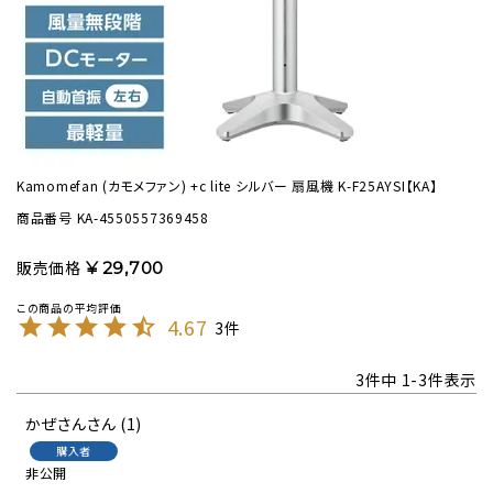
Kamomefan (カモメファン) +c lite シルバー 扇風機 K-F25AYSI【KA】
商品番号
KA-4550557369458
販売価格
¥
29,700
4.67
3
3
件中
1
-
3
件表示
かぜさん
1
購入者
非公開