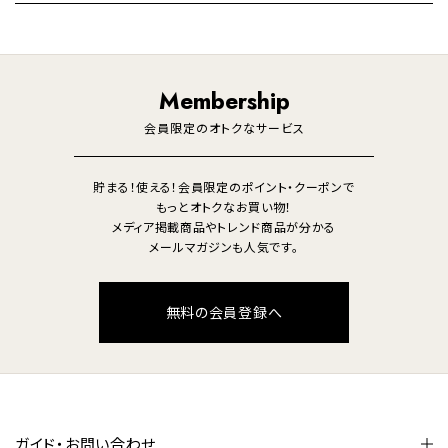
暖房機
掃除機
ライフスタイル
家電
オーディオ
その他
調理家電
生活家電
照明
Membership
美容・健康家電
会員限定のオトクなサービス
貯まる！使える！会員限定のポイント・クーポンで
もっとオトクなお買い物！
メディア掲載商品やトレンド商品が分かる
メールマガジンも人気です。
無料の会員登録へ
ガイド・お問い合わせ