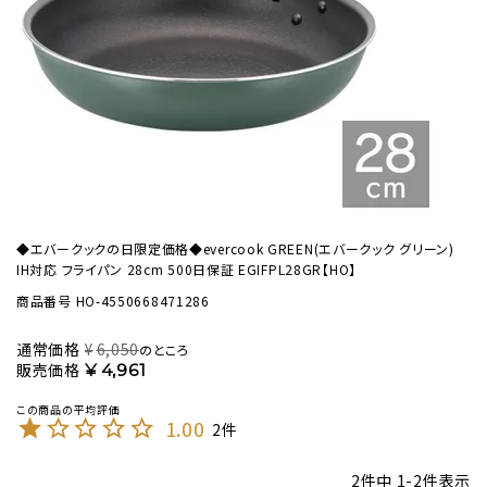
◆エバークックの日限定価格◆evercook GREEN(エバークック グリーン)
IH対応 フライパン 28cm 500日保証 EGIFPL28GR【HO】
商品番号
HO-4550668471286
通常価格
¥
6,050
のところ
販売価格
¥
4,961
1.00
2
2
件中
1
-
2
件表示