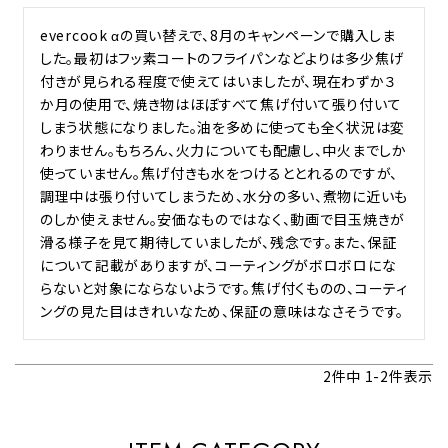
evercook αの買い替えで、8月のキャンペーンで購入しま
した。最初はフッ素コートのフライパンなどよりは多少焦げ
付きが見られる程度で使えてはいましたが、現在わずか３
か月の使用で、焼き物はほぼすべて焦げ付いて張り付いて
しまう状態になりました。油を多めに使っても全く状況は変
わりません。もちろん、火力についても配慮し、中火までしか
使っていません。焦げ付きも水をつけるととれるのですが、
調理中は張り付いてしまうため、水分の多い、煮物に近いも
のしか使えません。安価なものではなく、動画で目玉焼きが
滑る様子を見て期待していましたが、残念です。また、保証
について記載がありますが、コーティングがボロボロにな
らないと対象にならないようです。焦げ付くものの、コーティ
ングの見た目はきれいなため、保証の意味はなさそうです。
2
件中
1
-
2
件表示