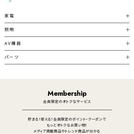
家電
扇風機
サーキュレーター
照明
シーリングライト
シーリングファンライト
AV機器
加湿器・空気清浄機
ディフューザー
テレビ
ディスプレイ
パーツ
LED電球・LED直管・
ペンダントライト
デスクライト
暖房機
掃除機
ライフスタイル
家電
オーディオ
その他
調理家電
生活家電
照明
Membership
美容・健康家電
会員限定のオトクなサービス
貯まる！使える！会員限定のポイント・クーポンで
もっとオトクなお買い物！
メディア掲載商品やトレンド商品が分かる