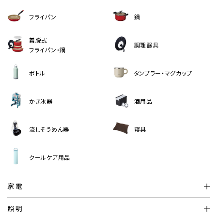
フライパン
鍋
着脱式
調理器具
フライパン・鍋
ボトル
タンブラー・マグカップ
かき氷器
酒用品
流しそうめん器
寝具
クールケア用品
家電
扇風機
サーキュレーター
照明