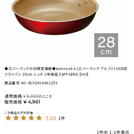
◆エバークックの日限定価格◆evercook α (エバークック アルファ) IH対応
フライパン 28cm レッド 2年保証 EAFP28RD 【HO】
商品番号
HO-4550454362255
通常価格
¥
6,050
のところ
販売価格
¥
4,961
5.00
1
1
件中
1
-
1
件表示