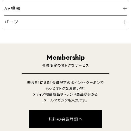
シーリングライト
シーリングファンライト
AV機器
加湿器・空気清浄機
ディフューザー
テレビ
ディスプレイ
パーツ
LED電球・LED直管・
ペンダントライト
デスクライト
暖房機
掃除機
ライフスタイル
家電
オーディオ
その他
調理家電
生活家電
照明
Membership
美容・健康家電
会員限定のオトクなサービス
貯まる！使える！会員限定のポイント・クーポンで
もっとオトクなお買い物！
メディア掲載商品やトレンド商品が分かる
メールマガジンも人気です。
無料の会員登録へ