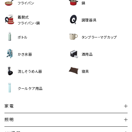
フライパン
鍋
着脱式
調理器具
フライパン・鍋
ボトル
タンブラー・マグカップ
かき氷器
酒用品
流しそうめん器
寝具
クールケア用品
家電
扇風機
サーキュレーター
照明