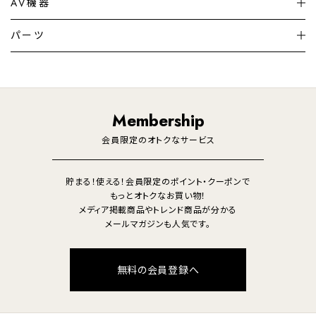
シーリングライト
シーリングファンライト
AV機器
加湿器・空気清浄機
ディフューザー
テレビ
ディスプレイ
パーツ
LED電球・LED直管・
ペンダントライト
デスクライト
暖房機
掃除機
ライフスタイル
家電
オーディオ
その他
調理家電
生活家電
照明
Membership
美容・健康家電
会員限定のオトクなサービス
貯まる！使える！会員限定のポイント・クーポンで
もっとオトクなお買い物！
メディア掲載商品やトレンド商品が分かる
メールマガジンも人気です。
無料の会員登録へ