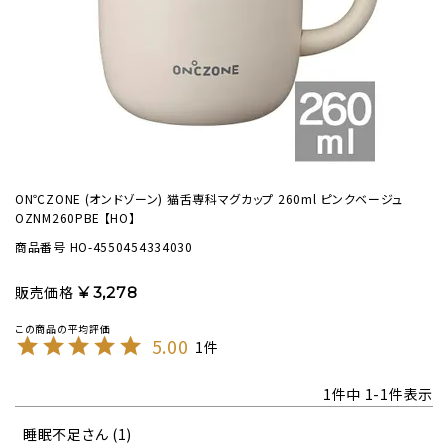
ON℃ZONE (オンドゾーン) 猫舌専科マグカップ 260ml ピンクベージュ
OZNM260PBE 【HO】
商品番号
HO-4550454334030
販売価格
¥
3,278
5.00
1
1
件中
1
-
1
件表示
睡眠不足
1