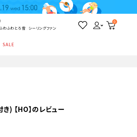
ド
0
ふわふわとろ雪
シーリングファン
SALE
照明
て
Kamome
返品・交換について
シーリングライト
シーリングファンライト
とろ雪かき氷器
ポイントについて
LED電球・LED直管・
ペンダントライト
ついて
sokomo
商品価格等の表示について
デスクライト
た付き) 【HO】のレビュー
AV機器
テレビ
ディスプレイ