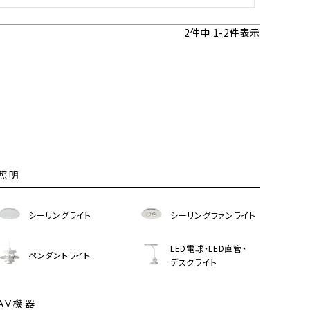
2
件中
1
-
2
件表示
照明
シーリングライト
シーリングファンライト
LED電球・LED直管・
ペンダントライト
デスクライト
AV機器