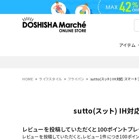
アイテム
ライフスタイル
ゴリラシリーズ
ライフスタイル関連
お知らせ
ご注文の流れ
everc
家電関
メディ
送料と
フライパン
鍋
オンドゾーン
領収書について
COREL
ご注文
HOME
ライフスタイル
フライパン
sutto(スット) IH対応 スマー
着脱式
調理器具
AVISTA
商品レビューについて
ORION
ギフト
フライパン・鍋
ボトル
タンブラー・マグカップ
sutto(スット) IH
coocaa
LUMEA
かき氷器
酒用品
レビューを投稿していただくと100ポイントプレ
レビューを投稿していただくと、レビュー1件につき100ポイ