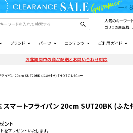
人気のキーワー
search
ゴリラの扇風機
ブランド
パーツ
コンテンツ
ご利用ガイド
家電
ook
連
ア掲載情報
お支払いについて
CIRCULIGHT
照明関連
注文確認メールの未着につい
お盆期間中の商品配送とお問い合わせ対応
扇風機
サーキュレーター
LE
後のキャンセルについて
LuminousLED
会員登録について
トフライパン 20cm SUT20BK (ふた付き) 【HO】のレビュー
加湿器・空気清浄機
ディフューザー
ラッピング・熨斗について
まるでカメレオンシリーズ
日本国外への転送サービスに
暖房機
掃除機
対応 スマートフライパン 20cm SUT20BK (ふ
調理家電
生活家電
ゼント
ントをプレゼントいたします。