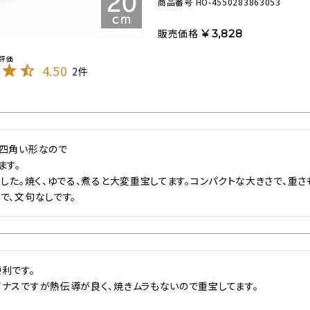
商品番号
HO-4550283863053
販売価格
¥
3,828
4.50
2
四角い形なので

す。

ました。焼く、ゆでる、煮ると大変重宝してます。コンパクトな大きさで、重さも
利です。

ナスですが熱伝導が良く、焼きムラもないので重宝してます。