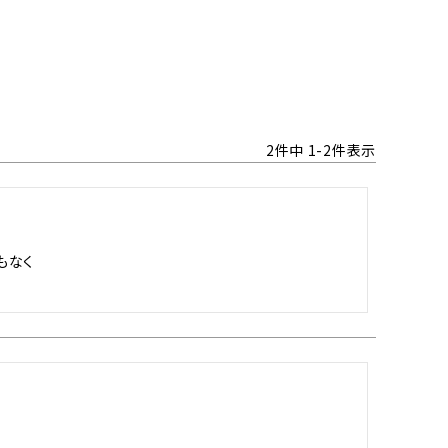
2
件中
1
-
2
件表示
なく
