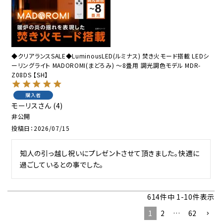
◆クリアランスSALE◆LuminousLED(ルミナス) 焚き火モード搭載 LEDシ
ーリングライト MADOROMI(まどろみ) ～8畳用 調光調色モデル MDR-
Z08DS 【SH】
購入者
モーリス
4
非公開
投稿日
2026/07/15
知人の引っ越し祝いにプレゼントさせて頂きました。快適に
過ごしているとの事でした。
614
件中
1
-
10
件表示
1
2
…
62