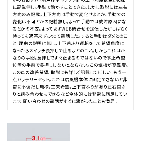
に記載無し。手動で動かすことできた。しかし取説には左右
方向のみ記載。上下方向は手動で変化せよとか、手動での
変化は不可とかの記載無し。よって手動では故障原因にな
るとかの不安。よってまずWEB問合せを送信したがしばらく
待っても返答来ず。よって電話した。すると手動はダメとのこ
と。理由の説明は無し。上下首ふり運転をして希望角度に
なったらスイッチ長押しで止めよとのこと。しかしこれはか
なりの手間。長押しですぐ止まるのではないので停止希望
位置の手前で長押ししないとならない。この塩梅が高難度。
この点の改善希望。取説にも詳しく記載してほしい。もう一
点バッテリーセット。これは扇風機本体に固定できないと非
常に不便だし無様。工夫希望。上下首ふりがあり左右首ふ
りと組み合わせもできるなど全体的には非常に満足してい
ます。問い合わせの電話がすぐに繋がったことも満足。