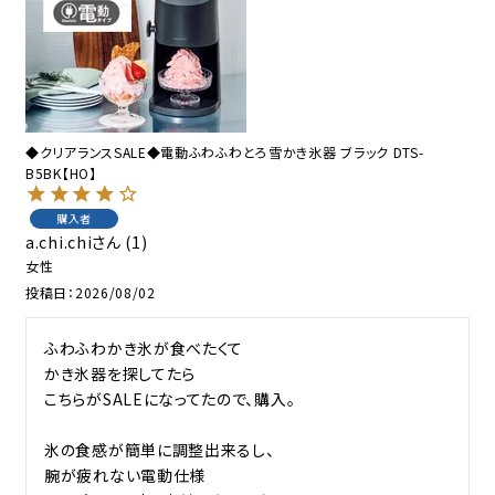
◆クリアランスSALE◆電動ふわふわとろ雪かき氷器 ブラック DTS-
B5BK【HO】
購入者
a.chi.chi
1
女性
投稿日
2026/08/02
ふわふわかき氷が食べたくて

かき氷器を探してたら

こちらがSALEになってたので、購入。

氷の食感が簡単に調整出来るし、

腕が疲れない電動仕様
