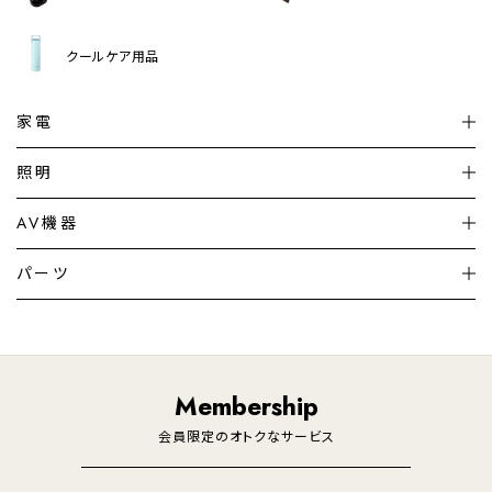
クールケア用品
家電
扇風機
サーキュレーター
照明
シーリングライト
シーリングファンライト
AV機器
加湿器・空気清浄機
ディフューザー
テレビ
ディスプレイ
パーツ
LED電球・LED直管・
ペンダントライト
デスクライト
暖房機
掃除機
ライフスタイル
家電
オーディオ
その他
調理家電
生活家電
照明
Membership
美容・健康家電
会員限定のオトクなサービス