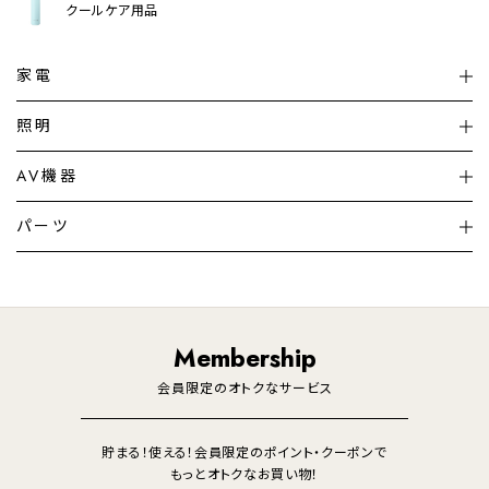
クールケア用品
家電
扇風機
サーキュレーター
照明
シーリングライト
シーリングファンライト
AV機器
加湿器・空気清浄機
ディフューザー
テレビ
ディスプレイ
パーツ
LED電球・LED直管・
ペンダントライト
デスクライト
暖房機
掃除機
ライフスタイル
家電
オーディオ
その他
調理家電
生活家電
照明
Membership
美容・健康家電
会員限定のオトクなサービス
貯まる！使える！会員限定のポイント・クーポンで
もっとオトクなお買い物！