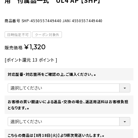
用 付属品一式 UL4 AP 【SHP】
商品番号
SHP-4550557449440
JAN：4550557449440
日時指定不可
クーポン対象外
¥
1,320
販売価格
[ポイント還元
13
ポイント ]
対応型番・対応箇所をご確認の上、ご購入ください。
(
必
須
)
お客様の買い間違いによる返品・交換の場合、返送用送料はお客様負担
となります。
(
必
須
)
こちらの商品は【8月18日(火)】より順次発送いたします。