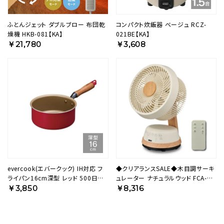
ふとんジェット ダブルブロー 布団乾
コンパクト炊飯器 ベージュ RCZ-
燥機 HKB-081【KA】
021BE【KA】
￥21,780
￥3,608
evercook(エバークック) IH対応 フ
◆クリアランスSALE◆木目調サーキ
ライパン16cm深型 レッド 500日保
ュレーター ナチュラルウッド FCA-
証 EIDP16RD3【HO】
183DNWD【KA】
￥3,850
￥8,316